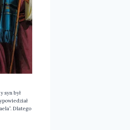
y syn był
wypowiedział
ela”. Dlatego