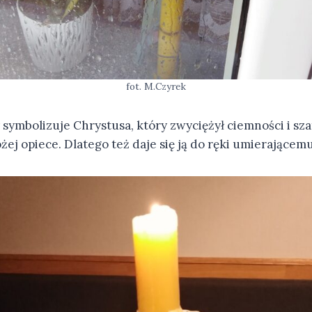
fot. M.Czyrek
 symbolizuje Chrystusa, który zwyciężył ciemności i sz
ej opiece. Dlatego też daje się ją do ręki umierającem