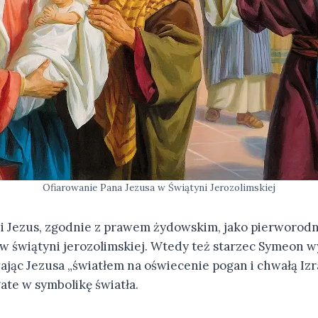
Ofiarowanie Pana Jezusa w Świątyni Jerozolimskiej
 Jezus, zgodnie z prawem żydowskim, jako pierworodn
w świątyni jerozolimskiej. Wtedy też starzec Symeon 
jąc Jezusa „światłem na oświecenie pogan i chwałą Izra
gate w symbolikę światła.