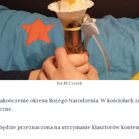
fot.M.Czyrek
zakończenie okresu Bożego Narodzenia. W kościołach z
czne.
 będzie przeznaczona na utrzymanie klasztorów konte