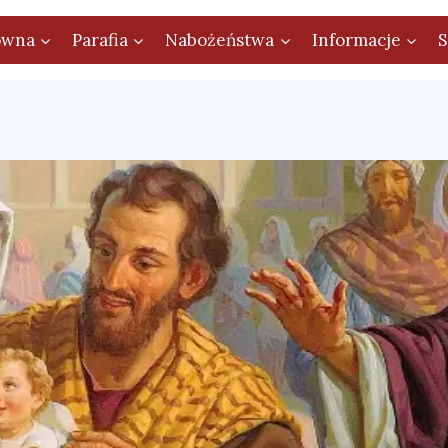
ówna
Parafia
Nabożeństwa
Informacje
S