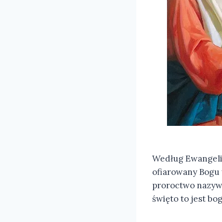
Według Ewangelii
ofiarowany Bogu 
proroctwo nazywa
święto to jest bo