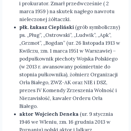
i prokurator. Zmarł przedwcześnie ( 2
marca 1959 ) na skutek nagłego nawrotu
nieleczonej żółtaczki.
płk. Łukasz Ciepliński
(grób symboliczny)
ps. „Pług”, „Ostrowski”, „Ludwik”, „Apk”,
„Grzmot”, „Bogdan” (ur. 26 listopada 1913 w
Kwilczu, zm. 1 marca 1951 w Warszawie) –
podpułkownik piechoty Wojska Polskiego
(w 2013 r. awansowany pośmiertnie do
stopnia pułkownika), żołnierz Organizacji
Orła Białego, ZWZ-AK oraz NIE i DSZ,
prezes IV Komendy Zrzeszenia Wolność i
Niezawisłość, kawaler Orderu Orła
Białego.
aktor Wojciech Deneka
(ur. 9 stycznia
1946 we Wleniu, zm. 16 grudnia 2013 w
Poznaniu) polski aktor i lalkarz.