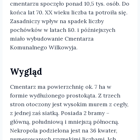
cmentarzu spoczęło ponad 10,5 tys. osób. Do
końca lat 70. XX wieku liczba ta potroiła się.
Zasadniczy wpływ na spadek liczby
pochówków w latach 80. i późniejszych
miało wybudowanie Cmentarza
Komunalnego Wilkowyja.
Wygląd
Cmentarz ma powierzchnię ok. 7 ha w
formie wydłużonego prostokąta. Z trzech
stron otoczony jest wysokim murem z cegły,
z jednej zaś siatką. Posiada 2 bramy –
główną, południową i mniejszą północną.
Nekropola podzielona jest na 36 kwater,
numerowanych rzymskimi liczbami. Ich