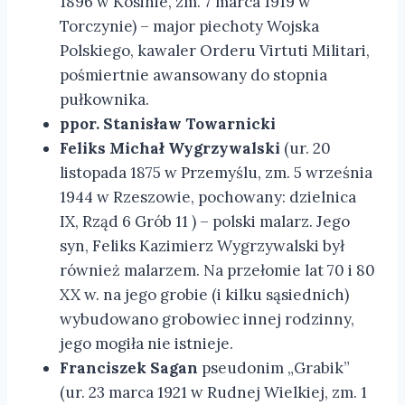
1896 w Kosinie, zm. 7 marca 1919 w
Torczynie) – major piechoty Wojska
Polskiego, kawaler Orderu Virtuti Militari,
pośmiertnie awansowany do stopnia
pułkownika.
ppor. Stanisław Towarnicki
Feliks Michał Wygrzywalski
(ur. 20
listopada 1875 w Przemyślu, zm. 5 września
1944 w Rzeszowie, pochowany: dzielnica
IX, Rząd 6 Grób 11 ) – polski malarz. Jego
syn, Feliks Kazimierz Wygrzywalski był
również malarzem. Na przełomie lat 70 i 80
XX w. na jego grobie (i kilku sąsiednich)
wybudowano grobowiec innej rodzinny,
jego mogiła nie istnieje.
Franciszek Sagan
pseudonim „Grabik”
(ur. 23 marca 1921 w Rudnej Wielkiej, zm. 1