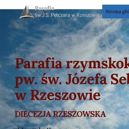
Przejdź
do
Strona gł
treści
Parafia rzymskok
pw. św. Józefa Se
w Rzeszowie
DIECEZJA RZESZOWSKA