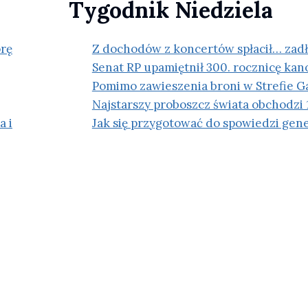
Tygodnik Niedziela
R
C
E
órę
Z dochodów z koncertów spłacił… zadł
Senat RP upamiętnił 300. rocznicę kano
Pomimo zawieszenia broni w Strefie Ga
Najstarszy proboszcz świata obchodzi 
a i
Jak się przygotować do spowiedzi gen