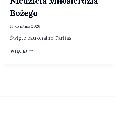
Niedziela Miłosierdzia
Bożego
11 kwietnia 2026
Święto patronalne Caritas.
N
WIĘCEJ
I
E
D
Z
I
E
L
A
M
I
Ł
O
S