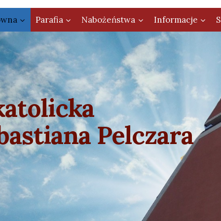
ówna
Parafia
Nabożeństwa
Informacje
S
atolicka
bastiana Pelczara