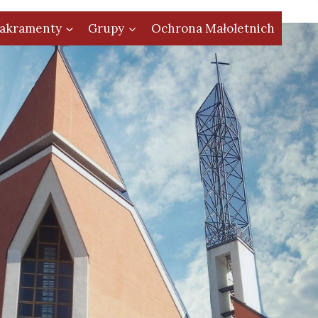
akramenty
Grupy
Ochrona Małoletnich