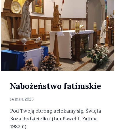
Z
N
E
W
S
P
O
M
N
I
E
N
I
E
Nabożeństwo fatimskie
Ś
W
.
14 maja 2026
R
Pod Twoją obronę uciekamy się, Święta
I
T
Boża Rodzicielko! (Jan Paweł II Fatima
Y
1982 r.)