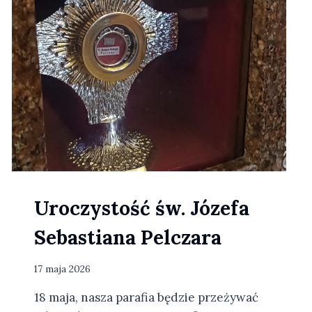
S
T
O
Ś
Ć
B
O
Ż
E
G
O
C
I
Uroczystość św. Józefa
A
Ł
Sebastiana Pelczara
A
17 maja 2026
18 maja, nasza parafia będzie przeżywać