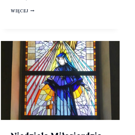
N
WIĘCEJ
A
B
O
Ż
E
Ń
S
T
W
O
F
A
T
I
M
S
K
I
E