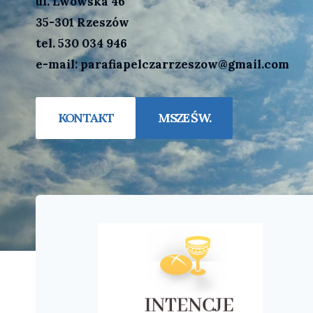
ul. Lwowska 46
35-301 Rzeszów
tel. 530 034 946
e-mail: parafiapelczarrzeszow@gmail.com
KONTAKT
MSZE ŚW.