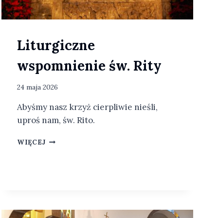
Liturgiczne
wspomnienie św. Rity
24 maja 2026
Abyśmy nasz krzyż cierpliwie nieśli,
uproś nam, św. Rito.
L
WIĘCEJ
I
T
U
R
G
I
C