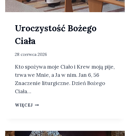
Uroczystość Bożego
Ciała
28 czerwca 2026
Kto spożywa moje Ciało i Krew moją pije,
trwa we Mnie, a Ja w nim. Jan 6, 56
Znaczenie liturgiczne. Dzień Bożego
Ciała…
U
WIĘCEJ
R
O
C
Z
Y