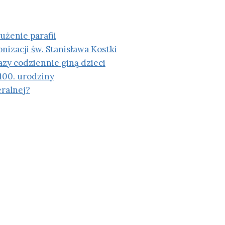
I
E
R
użenie parafii
D
nizacji św. Stanisława Kostki
Z
I
zy codziennie giną dzieci
A
100. urodziny
B
eralnej?
O
Ż
E
G
O