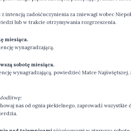
ić z intencją zadośćuczynienia za zniewagi wobec Niep
iedzi lub w trakcie otrzymywania rozgrzeszenia.
ę miesiąca.
ntencję wynagradzającą.
wszą sobotę miesiąca.
ncję wynagradzającą, powiedzieć Matce Najświętszej, 
Modlitwę:
chowaj nas od ognia piekielnego, zaprowadź wszystkie 
ierdzia.
nie nad tajemnicami
różańcowymi w pierwszą sobotę 