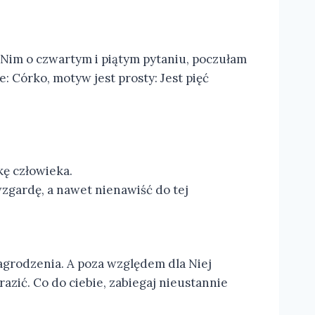
z Nim o czwartym i piątym pytaniu, poczułam
e: Córko, motyw jest prosty: Jest pięć
ę człowieka.
wzgardę, a nawet nienawiść do tej
agrodzenia. A poza względem dla Niej
azić. Co do ciebie, zabiegaj nieustannie