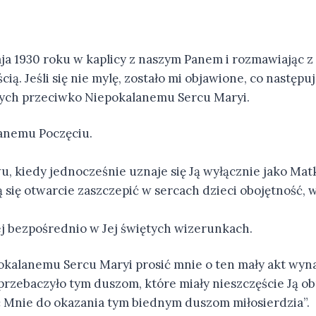
aja 1930 roku w kaplicy z naszym Panem i rozmawiając 
ą. Jeśli się nie mylę, zostało mi objawione, co następuj
nych przeciwko Niepokalanemu Sercu Maryi.
anemu Poczęciu.
 kiedy jednocześnie uznaje się Ją wyłącznie jako Matk
ą się otwarcie zaszczepić w sercach dzieci obojętność, 
ej bezpośrednio w Jej świętych wizerunkach.
pokalanemu Sercu Maryi prosić mnie o ten mały akt wyn
przebaczyło tym duszom, które miały nieszczęście Ją obr
ć Mnie do okazania tym biednym duszom miłosierdzia”.