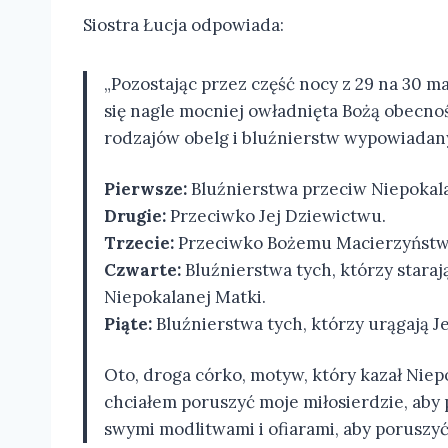
Siostra Łucja odpowiada:
„Pozostając przez część nocy z 29 na 30 m
się nagle mocniej owładnięta Bożą obecności
rodzajów obelg i bluźnierstw wypowiada
Pierwsze:
Bluźnierstwa przeciw Niepokal
Drugie:
Przeciwko Jej Dziewictwu.
Trzecie:
Przeciwko Bożemu Macierzyństwu,
Czwarte:
Bluźnierstwa tych, którzy staraj
Niepokalanej Matki.
Piąte:
Bluźnierstwa tych, którzy urągają J
Oto, droga córko, motyw, który kazał Nie
chciałem poruszyć moje miłosierdzie, aby 
swymi modlitwami i ofiarami, aby poruszy