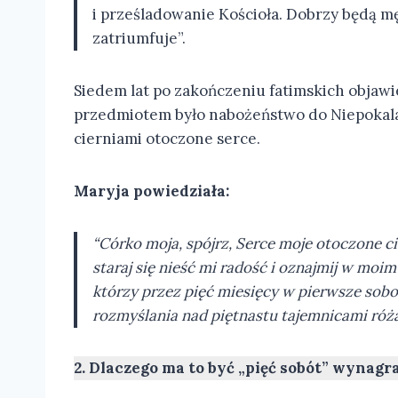
i prześladowanie Kościoła. Dobrzy będą mę
zatriumfuje”.
Siedem lat po zakończeniu fatimskich objawień
przedmiotem było nabożeństwo do Niepokalaneg
cierniami otoczone serce.
Maryja powiedziała:
“Córko moja, spójrz, Serce moje otoczone ci
staraj się nieść mi radość i oznajmij w moi
którzy przez pięć miesięcy w pierwsze sob
rozmyślania nad piętnastu tajemnicami róż
2. Dlaczego ma to być „pięć sobót” wynagr