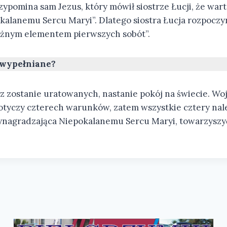
zypomina sam Jezus, który mówił siostrze Łucji, że war
kalanemu Sercu Maryi”. Dlatego siostra Łucja rozpoczy
ważnym elementem pierwszych sobót”.
ą wypełniane?
dusz zostanie uratowanych, nastanie pokój na świecie. W
 dotyczy czterech warunków, zatem wszystkie cztery nal
ynagradzająca Niepokalanemu Sercu Maryi, towarzyszyć 