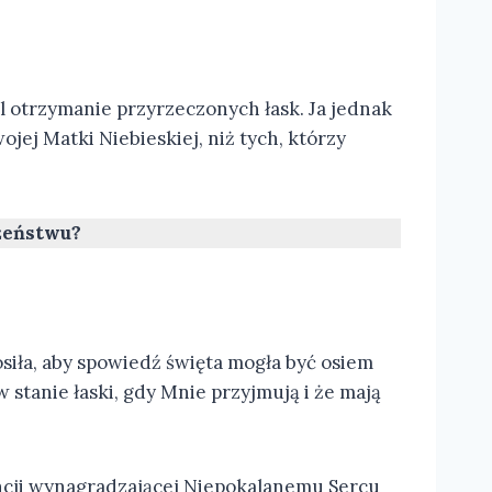
cel otrzymanie przyrzeczonych łask. Ja jednak
ej Matki Niebieskiej, niż tych, którzy
ożeństwu?
osiła, aby spowiedź święta mogła być osiem
stanie łaski, gdy Mnie przyjmują i że mają
encji wynagradzającej Niepokalanemu Sercu