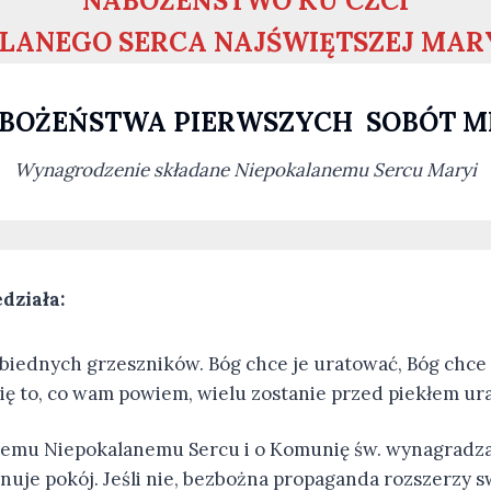
NABOŻEŃSTWO KU CZCI
LANEGO SERCA NAJŚWIĘTSZEJ MAR
BOŻEŃSTWA PIERWSZYCH SOBÓT M
Wynagrodzenie składane Niepokalanemu Sercu Maryi
edziała:
ze biednych grzeszników. Bóg chce je uratować, Bóg ch
ię to, co wam powiem, wielu zostanie przed piekłem ura
 memu Niepokalanemu Sercu i o Komunię św. wynagradzaj
panuje pokój. Jeśli nie, bezbożna propaganda rozszerzy