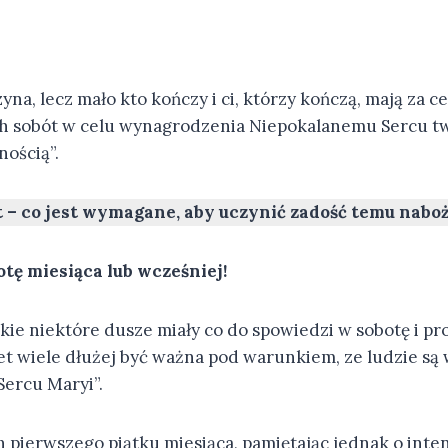
yna, lecz mało kto kończy i ci, którzy kończą, mają za 
h sobót w celu wynagrodzenia Niepokalanemu Sercu twoj
nością”.
 – co jest wymagane, aby uczynić zadość temu nab
tę miesiąca lub wcześniej!
akie niektóre dusze miały co do spowiedzi w sobotę i pr
 wiele dłużej być ważna pod warunkiem, ze ludzie są w 
Sercu Maryi”.
pierwszego piątku miesiąca, pamiętając jednak o int