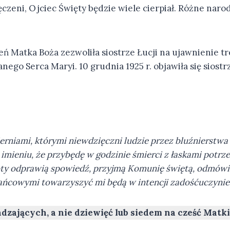
czeni, Ojciec Święty będzie wiele cierpiał. Różne naro
 Matka Boża zezwoliła siostrze Łucji na ujawnienie treś
o Serca Maryi. 10 grudnia 1925 r. objawiła się siostrze
erniami, którymi niewdzięczni ludzie przez bluźnierstwa i
m imieniu, że przybędę w godzinie śmierci z łaskami potr
oty odprawią spowiedź, przyjmą Komunię świętą, odmówią
ańcowymi towarzyszyć mi będą w intencji zadośćuczynien
adzających, a nie dziewięć lub siedem na cześć Matki