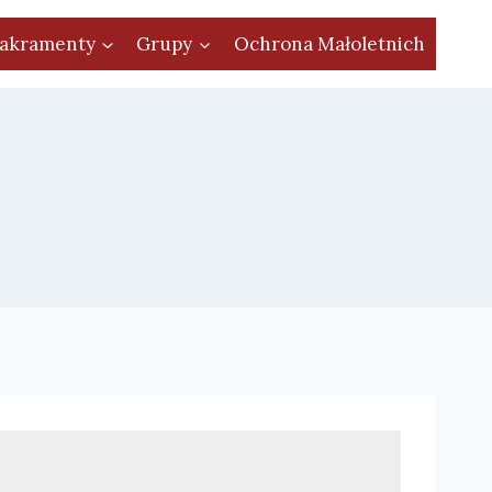
akramenty
Grupy
Ochrona Małoletnich