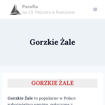
Przejdź
do
treści
Gorzkie Żale
GORZKIE ŻALE
Gorzkie Żale
to popularne w Polsce
nabożeństwo pasyjne, połączone z