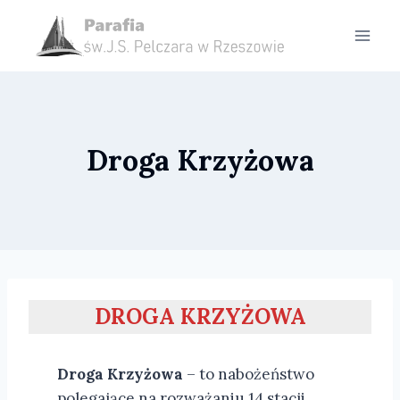
Przejdź
do
treści
Droga Krzyżowa
DROGA KRZYŻOWA
Droga Krzyżowa
– to nabożeństwo
polegające na rozważaniu 14 stacji,