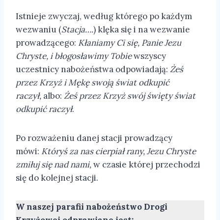
Istnieje zwyczaj, według którego po każdym
wezwaniu (
Stacja….
) klęka się i na wezwanie
prowadzącego:
Kłaniamy Ci się, Panie Jezu
Chryste, i błogosławimy Tobie
wszyscy
uczestnicy nabożeństwa odpowiadają:
Żeś
przez Krzyż i Mękę swoją świat odkupić
raczył,
albo:
Żeś przez Krzyż swój święty świat
odkupić raczył
.
Po rozważeniu danej stacji prowadzący
mówi:
Któryś za nas cierpiał rany, Jezu Chryste
zmiłuj się nad nami,
w czasie której przechodzi
się do kolejnej stacji.
W naszej parafii nabożeństwo Drogi