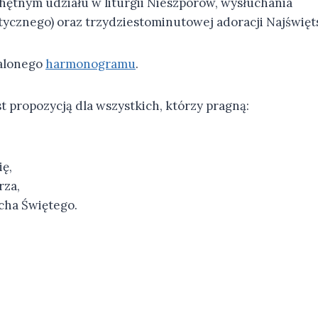
hętnym udziału w liturgii Nieszporów, wysłuchania
ycznego) oraz trzydziestominutowej adoracji Najświę
talonego
harmonogramu
.
t propozycją dla wszystkich, którzy pragną:
ię,
rza,
cha Świętego.