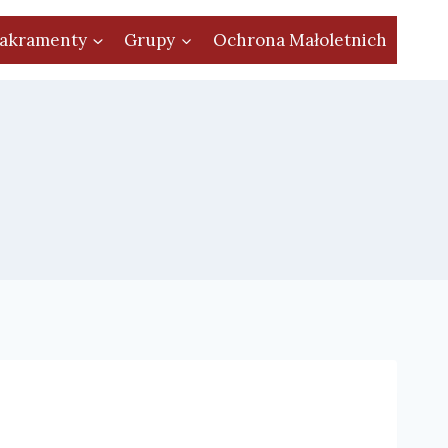
akramenty
Grupy
Ochrona Małoletnich