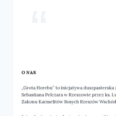
O NAS
„Grota Horebu” to inicjatywa duszpasterska z
Sebastiana Pelczara w Rzeszowie przez ks. 
Zakonu Karmelitów Bosych Rzeszów Wschód