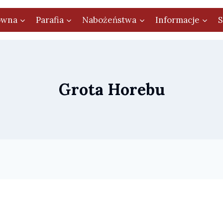
ówna
Parafia
Nabożeństwa
Informacje
S
Grota Horebu