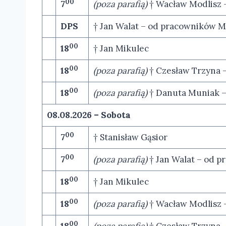
00
7
(poza parafią)
† Wacław Modlisz – 
DPS
† Jan Walat – od pracowników M
00
18
† Jan Mikulec
00
18
(poza parafią)
† Czesław Trzyna 
00
18
(poza parafią)
† Danuta Muniak –
08.08.2026 – Sobota
00
7
† Stanisław Gąsior
00
7
(poza parafią)
† Jan Walat – od 
00
18
† Jan Mikulec
00
18
(poza parafią)
† Wacław Modlisz 
00