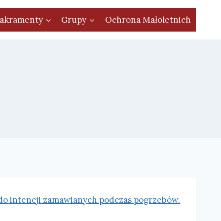
akramenty
Grupy
Ochrona Małoletnich
do intencji zamawianych podczas pogrzebów.