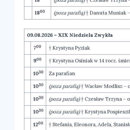
18
(poza parafią)
† Czesław Trzyna –
00
18
(poza parafią)
† Danuta Muniak – 
09.08.2026 –
XIX Niedziela Zwykła
00
7
† Krystyna Pyziak
00
9
† Krystyna Osiniak w 14 rocz. śmie
30
10
Za parafian
30
10
(poza parafią)
† Wacław Modlisz – 
30
10
(poza parafią)
† Czesław Trzyna – 
30
10
(poza parafią)
† Krystyna Pospieszil
00
12
† Stefania, Eleonora, Adela, Stani