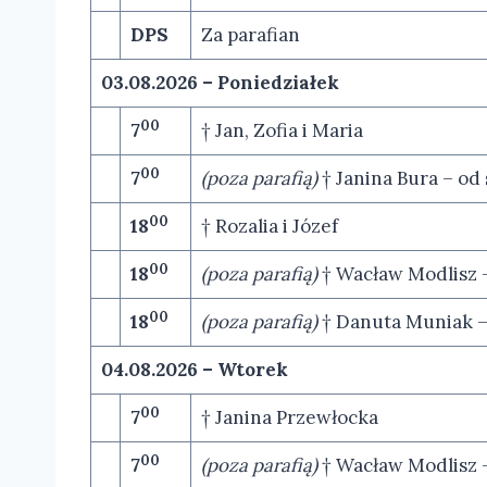
DPS
Za parafian
03.08.2026 – Poniedziałek
00
7
† Jan, Zofia i Maria
00
7
(poza parafią)
† Janina Bura – od
00
18
† Rozalia i Józef
00
18
(poza parafią)
† Wacław Modlisz 
00
18
(poza parafią)
† Danuta Muniak – 
04.08.2026 – Wtorek
00
7
† Janina Przewłocka
00
7
(poza parafią)
† Wacław Modlisz 