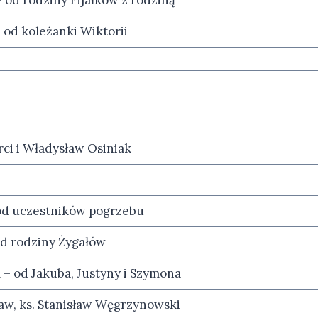
 od rodziny Fijałków z rodziną
od koleżanki Wiktorii
rci i Władysław Osiniak
od uczestników pogrzebu
od rodziny Żygałów
 – od Jakuba, Justyny i Szymona
sław, ks. Stanisław Węgrzynowski