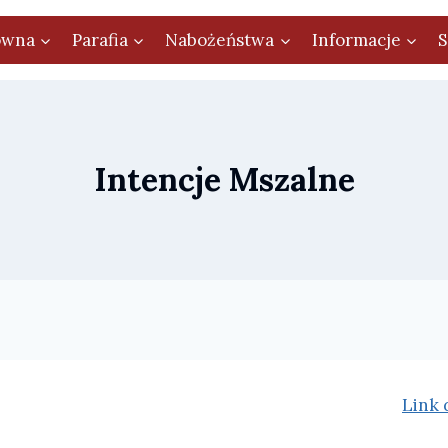
ówna
Parafia
Nabożeństwa
Informacje
S
Intencje Mszalne
Link 