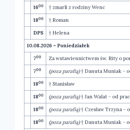
00
16
† zmarli z rodziny Wenc
00
18
† Roman
DPS
† Helena
10.08.2026 – Poniedziałek
00
7
Za wstawiennictwem św. Rity o pom
00
7
(poza parafią)
† Danuta Muniak – 
00
18
† Stanisław
00
18
(poza parafią)
† Jan Walat – od pr
00
18
(poza parafią)
† Czesław Trzyna – o
00
18
(poza parafią)
† Danuta Muniak – o