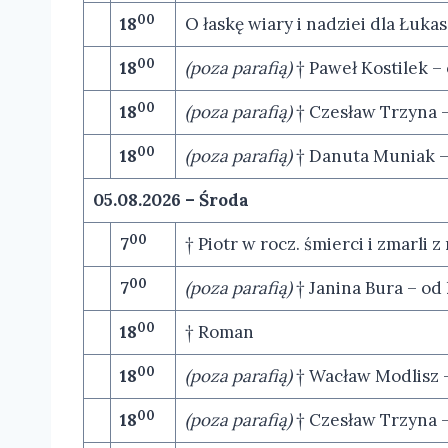
00
18
O łaskę wiary i nadziei dla Łukas
00
18
(poza parafią)
† Paweł Kostilek –
00
18
(poza parafią)
† Czesław Trzyna –
00
18
(poza parafią)
† Danuta Muniak –
05.08.2026 – Środa
00
7
† Piotr w rocz. śmierci i zmarli
00
7
(poza parafią)
† Janina Bura – o
00
18
† Roman
00
18
(poza parafią)
† Wacław Modlisz –
00
18
(poza parafią)
† Czesław Trzyna –