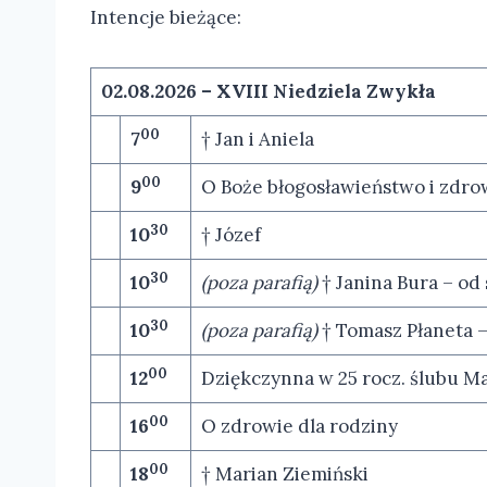
Intencje bieżące:
02.08.2026 –
XVIII Niedziela Zwykła
00
7
† Jan i Aniela
00
9
O Boże błogosławieństwo i zdrow
30
10
† Józef
30
10
(poza parafią)
† Janina Bura – od
30
10
(poza parafią)
† Tomasz Płaneta 
00
12
Dziękczynna w 25 rocz. ślubu Ma
00
16
O zdrowie dla rodziny
00
18
† Marian Ziemiński