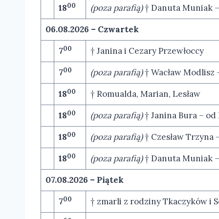
00
18
(poza parafią)
† Danuta Muniak – 
06.08.2026 – Czwartek
00
7
† Janina i Cezary Przewłoccy
00
7
(poza parafią)
† Wacław Modlisz – 
00
18
† Romualda, Marian, Lesław
00
18
(poza parafią)
† Janina Bura – o
00
18
(poza parafią)
† Czesław Trzyna –
00
18
(poza parafią)
† Danuta Muniak –
07.08.2026 – Piątek
00
7
† zmarli z rodziny Tkaczyków i 