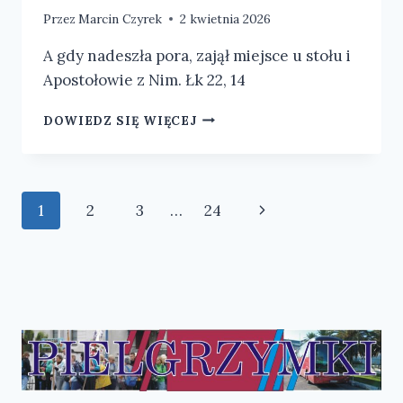
Przez
Marcin Czyrek
2 kwietnia 2026
A gdy nadeszła pora, zajął miejsce u stołu i
Apostołowie z Nim. Łk 22, 14
WIELKI
DOWIEDZ SIĘ WIĘCEJ
CZWARTEK
Nawigacja
Następna
1
2
3
…
24
strony
strona