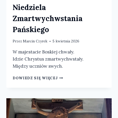
Niedziela
Zmartwychwstania
Pańskiego
Przez
Marcin Czyrek
5 kwietnia 2026
W majestacie Boskiej chwały.
Idzie Chrystus zmartwychwstały.
Między uczniów swych.
NIEDZIELA
DOWIEDZ SIĘ WIĘCEJ
ZMARTWYCHWSTANIA
PAŃSKIEGO