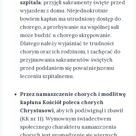
szpitala
, przyjęli sakramenty święte przed
wyjazdem z domu. Niejednokrotnie
bowiem kapłan ma utrudniony dostęp do
chorego, a przebywanie na wspólnej sali
może budzić u chorego skrępowanie.
Dlatego należy wyjaśniać te trudności
chorym oraz ich rodzinom, i zachęcać do
przyjmowania sakramentów świętych
przed poddaniem się poważniejszemu
leczeniu szpitalnemu.
Przez namaszczenie chorych i modlitwę
kapłana Kościół
poleca chorych
Chrystusowi,
aby ich podźwignął i zbawił
(KK nr 11). Wymownym świadectwem
społecznego charakteru namaszczenia
chorych jest gromadzenie się wiernych