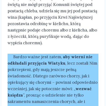
świętą nie mógł przyjąć Komunii świętej pod
postacią chleba, udziela się mu jej pod postacią
wina (kapłan, po przyjęciu Krwi Najświętszej
pozostawia odrobinę w kielichu, którą
następnie podaje choremu albo z kielicha, albo
z łyżeczki, którą puryfikuje wodą, dając do
wypicia choremu).
Bardzo ważne jest zatem,
aby wierni nie
odkładali przyjęcia Wiatyku
, lecz zostali Nim
pokrzepieni, gdy mają jeszcze pełną
świadomość. Dlatego zarówno chorzy, jak i
opiekujący się chorymi – powinni odpowiednio
wcześniej, jak się potocznie mówi: „
wezwać
księdza
”, prosząc o udzielenie nie tylko
sakramentu namaszczenia chorych, ale i