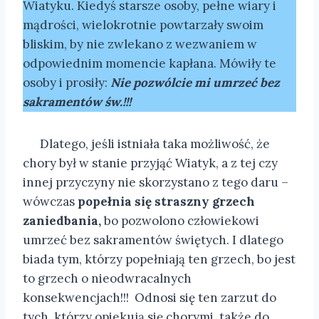
Wiatyku. Kiedyś starsze osoby, pełne wiary i
mądrości, wielokrotnie powtarzały swoim
bliskim, by nie zwlekano z wezwaniem w
odpowiednim momencie kapłana. Mówiły te
osoby i prosiły:
Nie pozwólcie mi umrzeć bez
sakramentów św.!!!
Dlatego, jeśli istniała taka możliwość, że
chory był w stanie przyjąć Wiatyk, a z tej czy
innej przyczyny nie skorzystano z tego daru –
wówczas
popełnia się straszny grzech
zaniedbania,
bo pozwolono człowiekowi
umrzeć bez sakramentów świętych. I dlatego
biada tym, którzy popełniają ten grzech, bo jest
to grzech o nieodwracalnych
konsekwencjach!!! Odnosi się ten zarzut do
tych, którzy opiekują się chorymi, także do