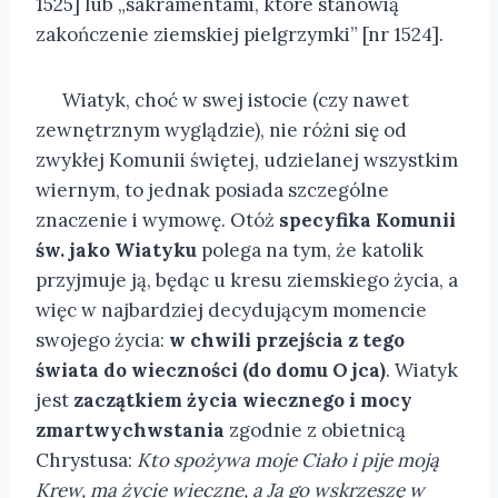
1525] lub „sakramentami, które stanowią
zakończenie ziemskiej pielgrzymki” [nr 1524].
Wiatyk, choć w swej istocie (czy nawet
zewnętrznym wyglądzie), nie różni się od
zwykłej Komunii świętej, udzielanej wszystkim
wiernym, to jednak posiada szczególne
znaczenie i wymowę. Otóż
specyfika Komunii
św. jako Wiatyku
polega na tym, że katolik
przyjmuje ją, będąc u kresu ziemskiego życia, a
więc w najbardziej decydującym momencie
swojego życia:
w chwili przejścia z tego
świata do wieczności (do domu Ojca)
. Wiatyk
jest
zaczątkiem życia wiecznego i mocy
zmartwychwstania
zgodnie z obietnicą
Chrystusa:
Kto spożywa moje Ciało i pije moją
Krew, ma życie wieczne, a Ja go wskrzeszę w