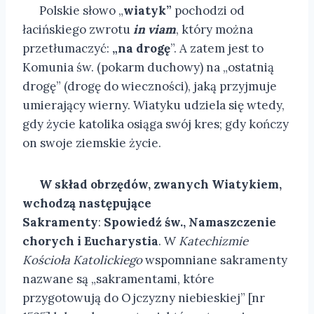
Polskie słowo „
wiatyk”
pochodzi od
łacińskiego zwrotu
in viam
, który można
przetłumaczyć:
„na drogę
”. A zatem jest to
Komunia św. (pokarm duchowy) na „ostatnią
drogę” (drogę do wieczności), jaką przyjmuje
umierający wierny. Wiatyku udziela się wtedy,
gdy życie katolika osiąga swój kres; gdy kończy
on swoje ziemskie życie.
W skład obrzędów, zwanych Wiatykiem,
wchodzą następujące
Sakramenty
:
Spowiedź św., Namaszczenie
chorych i Eucharystia
. W
Katechizmie
Kościoła Katolickiego
wspomniane sakramenty
nazwane są „sakramentami, które
przygotowują do Ojczyzny niebieskiej” [nr