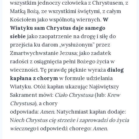
wszystkim jednoczy człowieka z Chrystusem, z
Matką Bożą, ze wszystkimi świętymi, z całym
Kościołem jako wspólnotą wiernych.
W
Wiatyku sam Chrystus daje samego
siebie
jako zaopatrzenie na drogę i siłę do
przejścia ku darom „wysłużonym” przez
Zmartwychwstanie Jezusa; jako zadatek
radości z osiągnięcia pełni Bożego życia w
wieczności. Tę prawdę pięknie wyraża
dialog
kapłana z chorym
w formule udzielania
Wiatyku. Otóż kapłan ukazując Najświętszy
Sakrament mówi:
Ciało Chrystusa
(lub:
Krew
Chrystusa
), a chory
odpowiada:
Amen.
Natychmiast kapłan dodaje:
N
iech Chrystus cię strzeże i zaprowadzi do życia
wiecznego
i odpowiedź chorego:
Amen
.