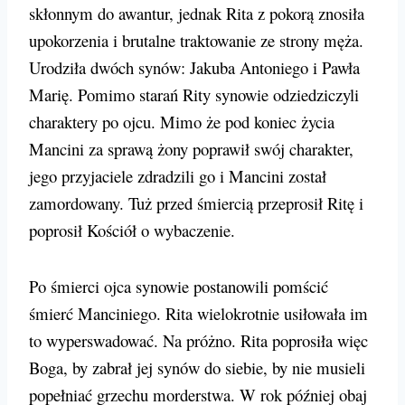
skłonnym do awantur, jednak Rita z pokorą znosiła
upokorzenia i brutalne traktowanie ze strony męża.
Urodziła dwóch synów: Jakuba Antoniego i Pawła
Marię. Pomimo starań Rity synowie odziedziczyli
charaktery po ojcu. Mimo że pod koniec życia
Mancini za sprawą żony poprawił swój charakter,
jego przyjaciele zdradzili go i Mancini został
zamordowany. Tuż przed śmiercią przeprosił Ritę i
poprosił Kościół o wybaczenie.
Po śmierci ojca synowie postanowili pomścić
śmierć Manciniego. Rita wielokrotnie usiłowała im
to wyperswadować. Na próżno. Rita poprosiła więc
Boga, by zabrał jej synów do siebie, by nie musieli
popełniać grzechu morderstwa. W rok później obaj