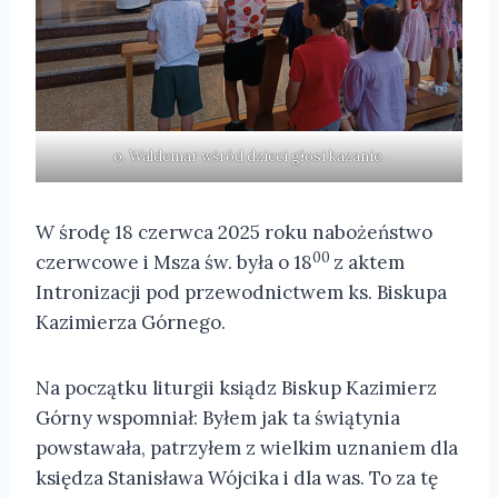
o. Waldemar wśród dzieci głosi kazanie.
W środę 18 czerwca 2025 roku nabożeństwo
00
czerwcowe i Msza św. była o 18
z aktem
Intronizacji pod przewodnictwem ks. Biskupa
Kazimierza Górnego.
Na początku liturgii ksiądz Biskup Kazimierz
Górny wspomniał: Byłem jak ta świątynia
powstawała, patrzyłem z wielkim uznaniem dla
księdza Stanisława Wójcika i dla was. To za tę