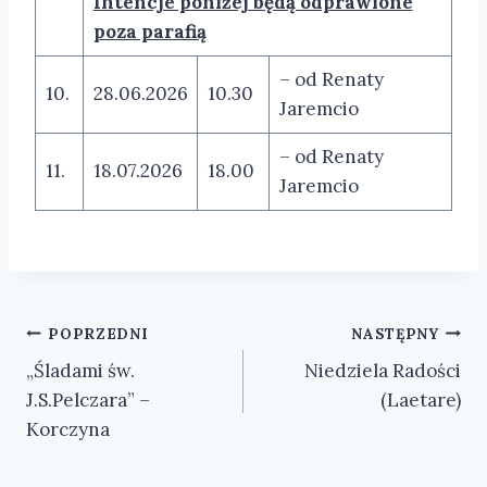
Intencje poniżej będą odprawione
poza parafią
– od Renaty
10.
28.06.2026
10.30
Jaremcio
– od Renaty
11.
18.07.2026
18.00
Jaremcio
Nawigacja
POPRZEDNI
NASTĘPNY
„Śladami św.
Niedziela Radości
wpisu
J.S.Pelczara” –
(Laetare)
Korczyna