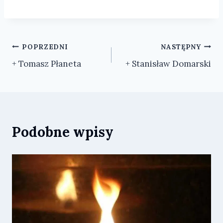
Nawigacja
POPRZEDNI
NASTĘPNY
+ Tomasz Płaneta
+ Stanisław Domarski
wpisu
Podobne wpisy