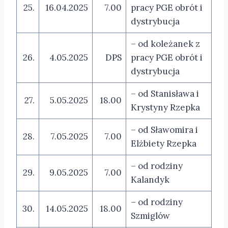
25.
16.04.2025
7.00
pracy PGE obrót i
dystrybucja
– od koleżanek z
26.
4.05.2025
DPS
pracy PGE obrót i
dystrybucja
– od Stanisława i
27.
5.05.2025
18.00
Krystyny Rzepka
– od Sławomira i
28.
7.05.2025
7.00
Elżbiety Rzepka
– od rodziny
29.
9.05.2025
7.00
Kalandyk
– od rodziny
30.
14.05.2025
18.00
Szmiglów