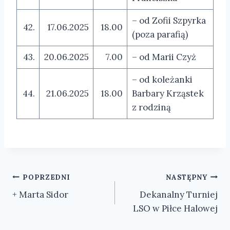
– od Zofii Szpyrka
42.
17.06.2025
18.00
(poza parafią)
43.
20.06.2025
7.00
– od Marii Czyż
– od koleżanki
44.
21.06.2025
18.00
Barbary Krząstek
z rodziną
Nawigacja
POPRZEDNI
NASTĘPNY
+ Marta Sidor
Dekanalny Turniej
wpisu
LSO w Piłce Halowej