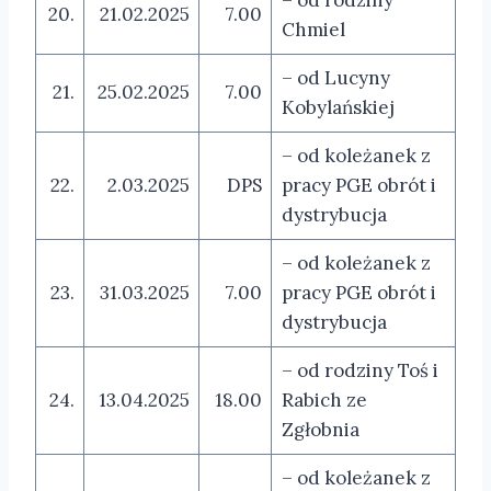
– od rodziny
20.
21.02.2025
7.00
Chmiel
– od Lucyny
21.
25.02.2025
7.00
Kobylańskiej
– od koleżanek z
22.
2.03.2025
DPS
pracy PGE obrót i
dystrybucja
– od koleżanek z
23.
31.03.2025
7.00
pracy PGE obrót i
dystrybucja
– od rodziny Toś i
24.
13.04.2025
18.00
Rabich ze
Zgłobnia
– od koleżanek z