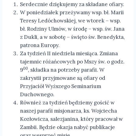
Serdecznie dziękujemy za składane ofiary.
W poniedziałek przeżywamy wsp. bł. Marii
Teresy Ledóchowskiej, we wtorek – wsp.
bł. Rodziny Ulmów, w środę – wsp. św. Jana
z Dukli, a w sobotę – święto św. Benedykta,
patrona Europy.
Za tydzień II niedziela miesiąca. Zmiana
tajemnic różańcowych po Mszy św. o godz.
00
9
, składka na potrzeby parafii. W
zakrystii przyjmowane są ofiary od
Przyjaciół Wyższego Seminarium
Duchownego.
Również za tydzień będziemy gościć w
naszej parafii misjonarza, ks. Wojciecha
Kozłowicza, salezjanina, który pracował w
Zambii. Będzie okazja nabyć publikacje
oraz wesprzeć misje.