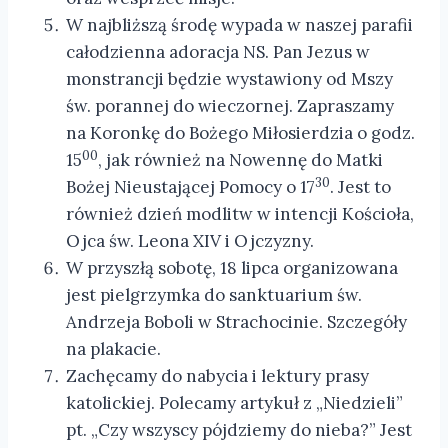
W najbliższą środę wypada w naszej parafii
całodzienna adoracja NS. Pan Jezus w
monstrancji będzie wystawiony od Mszy
św. porannej do wieczornej. Zapraszamy
na Koronkę do Bożego Miłosierdzia o godz.
00
15
, jak również na Nowennę do Matki
30
Bożej Nieustającej Pomocy o 17
. Jest to
również dzień modlitw w intencji Kościoła,
Ojca św. Leona XIV i Ojczyzny.
W przyszłą sobotę, 18 lipca organizowana
jest pielgrzymka do sanktuarium św.
Andrzeja Boboli w Strachocinie. Szczegóły
na plakacie.
Zachęcamy do nabycia i lektury prasy
katolickiej. Polecamy artykuł z „Niedzieli”
pt. „Czy wszyscy pójdziemy do nieba?” Jest