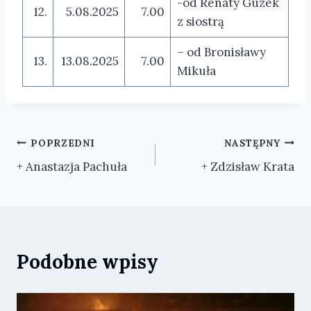
-od Renaty Guzek
12.
5.08.2025
7.00
z siostrą
– od Bronisławy
13.
13.08.2025
7.00
Mikuła
Nawigacja
POPRZEDNI
NASTĘPNY
+ Anastazja Pachuła
+ Zdzisław Krata
wpisu
Podobne wpisy