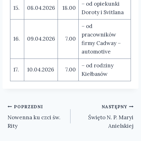
– od opiekunki
15.
08.04.2026
18.00
Doroty i Svitlana
– od
pracowników
16.
09.04.2026
7.00
firmy Cadway –
automotive
– od rodziny
17.
10.04.2026
7.00
Kiełbasów
Nawigacja
POPRZEDNI
NASTĘPNY
Nowenna ku czci św.
Święto N. P. Maryi
wpisu
Rity
Anielskiej