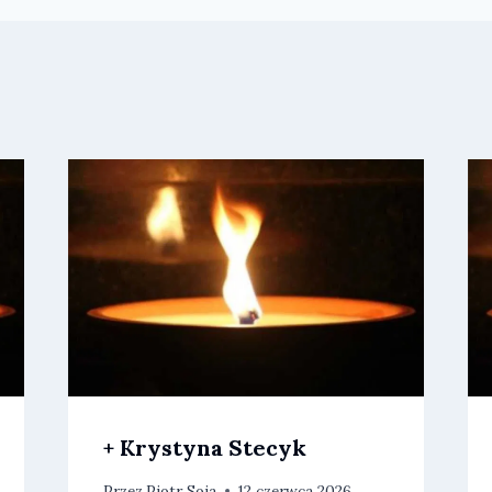
+ Krystyna Stecyk
Przez
Piotr Soja
12 czerwca 2026