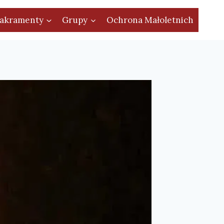
akramenty
Grupy
Ochrona Małoletnich