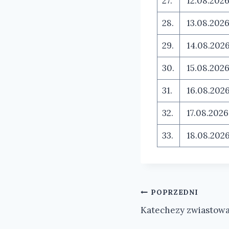
27.
12.08.202
28.
13.08.202
29.
14.08.202
30.
15.08.202
31.
16.08.202
32.
17.08.2026
33.
18.08.202
Nawigacja
POPRZEDNI
Katechezy zwiastowa
wpisu