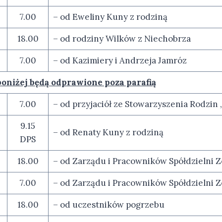
6
7.00
– od Eweliny Kuny z rodziną
18.00
– od rodziny Wilków z Niechobrza
7.00
– od Kazimiery i Andrzeja Jamróz
poniżej będą odprawione poza parafią
7.00
– od przyjaciół ze Stowarzyszenia Rodzin
9.15
– od Renaty Kuny z rodziną
DPS
18.00
– od Zarządu i Pracowników Spółdzielni Z
7.00
– od Zarządu i Pracowników Spółdzielni Z
18.00
– od uczestników pogrzebu