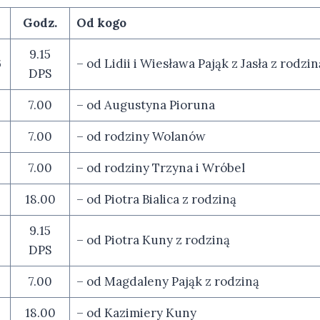
Godz.
Od kogo
9.15
6
– od Lidii i Wiesława Pająk z Jasła z rodzin
DPS
7.00
– od Augustyna Pioruna
7.00
– od rodziny Wolanów
7.00
– od rodziny Trzyna i Wróbel
18.00
– od Piotra Bialica z rodziną
9.15
– od Piotra Kuny z rodziną
DPS
7.00
– od Magdaleny Pająk z rodziną
18.00
– od Kazimiery Kuny