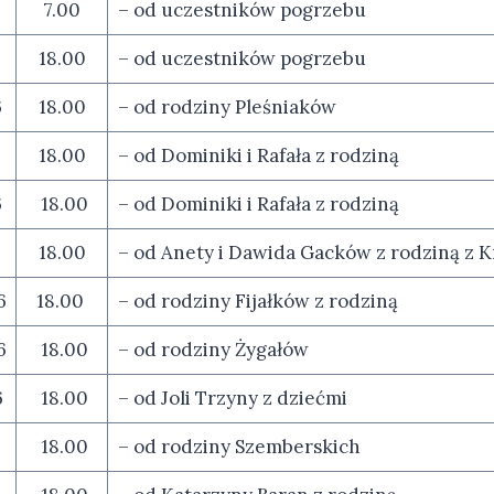
7.00
– od uczestników pogrzebu
18.00
– od uczestników pogrzebu
6
18.00
– od rodziny Pleśniaków
6
18.00
– od Dominiki i Rafała z rodziną
6
18.00
– od Dominiki i Rafała z rodziną
18.00
– od Anety i Dawida Gacków z rodziną z 
6
18.00
– od rodziny Fijałków z rodziną
6
18.00
– od rodziny Żygałów
6
18.00
– od Joli Trzyny z dziećmi
18.00
– od rodziny Szemberskich