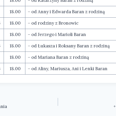
6
18.00
– od Katarzyny Baran z rodziną
6
18.00
– od Anny i Edwarda Baran z rodziną
6
18.00
– od rodziny z Bronowic
6
18.00
– od Jerzego i Marioli Baran
6
18.00
– od Łukasza i Roksany Baran z rodziną
18.00
– od Mariana Baran z rodziną
6
18.00
– od Aliny, Mariusza, Ani i Lenki Baran
nia
+