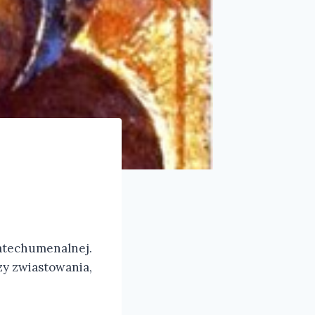
katechumenalnej.
zy zwiastowania,