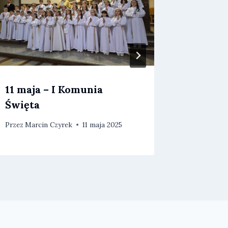
11 maja – I Komunia
Święto 
Święta
Anielsk
Przez
Marcin Czyrek
11 maja 2025
Przez
Marc