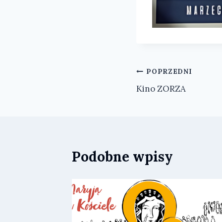
Nawigacja
POPRZEDNI
Kino ZORZA
wpisu
Podobne wpisy