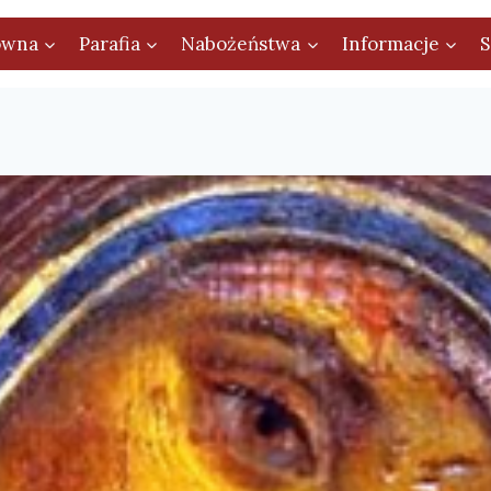
ówna
Parafia
Nabożeństwa
Informacje
S