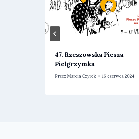
wy
47. Rzeszowska Piesza
Pielgrzymka
rwca 2024
Przez
Marcin Czyrek
16 czerwca 2024