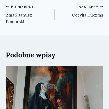
Nawigacja
POPRZEDNI
NASTĘPNY
Zmarł Janusz
+ Cecylia Kuczma
wpisu
Pomorski
Podobne wpisy