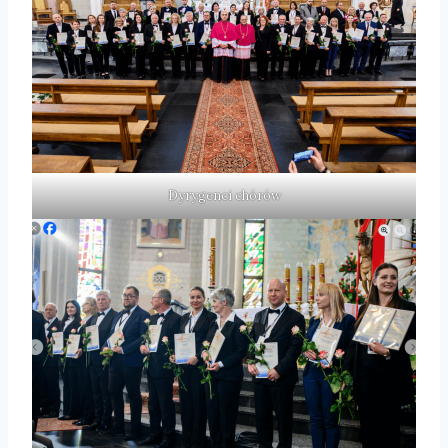
Dyrygenci chórów