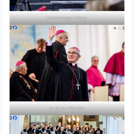
Goście księża biskupi
ks. Bp Jan Wątroba