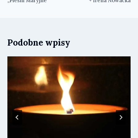
„Pieśni Maryjne”
+ Irena Nowacka
wpisu
Podobne wpisy