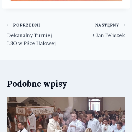
Nawigacja
POPRZEDNI
NASTĘPNY
Dekanalny Turniej
+ Jan Feliszek
wpisu
LSO w Piłce Halowej
Podobne wpisy