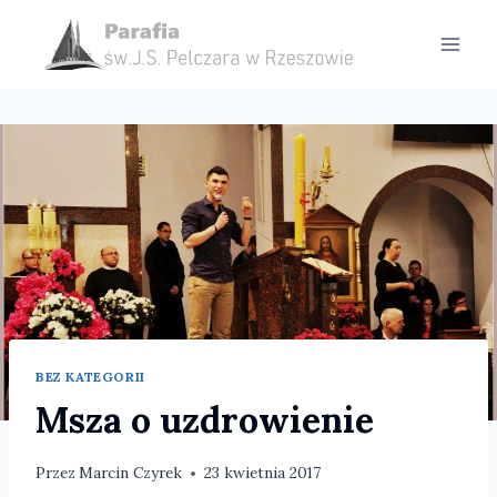
Przejdź
do
treści
BEZ KATEGORII
Msza o uzdrowienie
Przez
Marcin Czyrek
23 kwietnia 2017