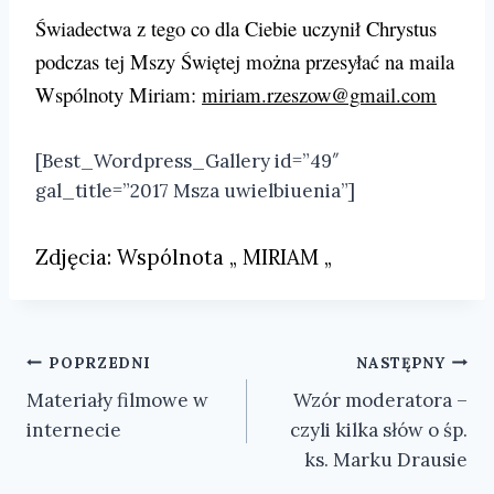
Świadectwa z tego co dla Ciebie uczynił Chrystus
podczas tej Mszy Świętej można przesyłać na maila
Wspólnoty Miriam:
miriam.rzeszow@gmail.com
[Best_Wordpress_Gallery id=”49″
gal_title=”2017 Msza uwielbiuenia”]
Zdjęcia: Wspólnota „ MIRIAM „
Nawigacja
POPRZEDNI
NASTĘPNY
Materiały filmowe w
Wzór moderatora –
wpisu
internecie
czyli kilka słów o śp.
ks. Marku Drausie