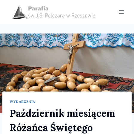
Przejdź
do
treści
WYDARZENIA
Październik miesiącem
Różańca Świętego