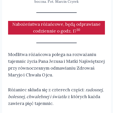
boczna. Fot. Marcin Czyrek
Nabożeństwa różańcowe, będą odprawiane
30
codziennie o godz. 17
Modlitwa różańcowa polega na rozważaniu
tajemnic życia Pana Jezusa i Matki Najświętszej
przy równoczesnym odmawianiu Zdrowaś
Maryjo i Chwała Ojcu.
Różaniec składa się z czterech części:
radosnej,
bolesnej, chwalebnej i światła
z których każda
zawiera pięć tajemnic.