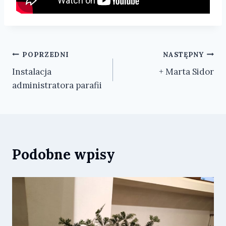
Nawigacja
POPRZEDNI
NASTĘPNY
Instalacja
+ Marta Sidor
wpisu
administratora parafii
Podobne wpisy