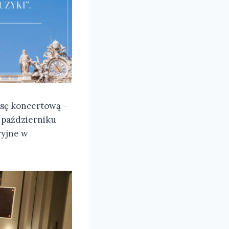
asę koncertową –
w październiku
ryjne w