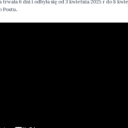
trwała 6 dni i odbyła się od 3 kwietnia 2025 r do 8 kwie
o Postu
.