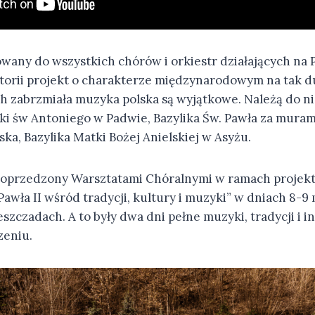
owany do wszystkich chórów i orkiestr działających na 
storii projekt o charakterze międzynarodowym na tak du
ch zabrzmiała muzyka polska są wyjątkowe. Należą do n
ki św Antoniego w Padwie, Bazylika Św. Pawła za muram
ka, Bazylika Matki Bożej Anielskiej w Asyżu.
 poprzedzony Warsztatami Chóralnymi w ramach projekt
Pawła II wśród tradycji, kultury i muzyki” w dniach 8-9 
zczadach. A to były dwa dni pełne muzyki, tradycji i in
zeniu.