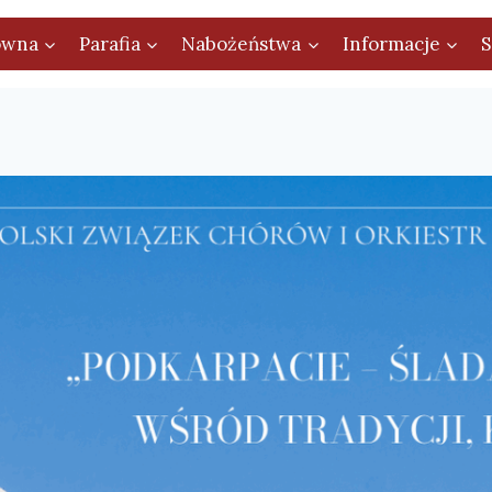
ówna
Parafia
Nabożeństwa
Informacje
S