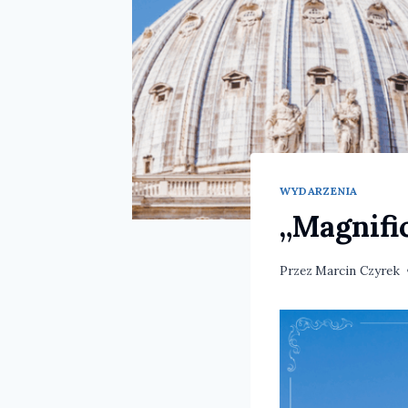
WYDARZENIA
„Magnific
Przez
Marcin Czyrek