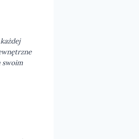
każdej
wewnętrzne
a swoim