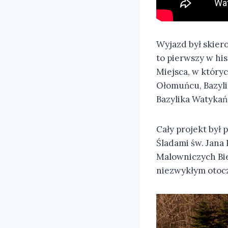
Wyjazd był skier
to pierwszy w hi
Miejsca, w który
Ołomuńcu, Bazyli
Bazylika Watykańs
Cały projekt był
Śladami św. Jana 
Malowniczych Bies
niezwykłym otoc