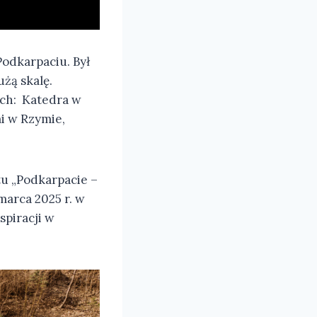
Podkarpaciu. Był
żą skalę.
ich: Katedra w
i w Rzymie,
u „Podkarpacie –
marca 2025 r. w
spiracji w