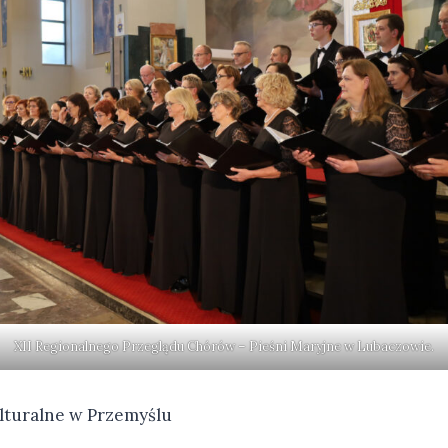
XII Regionalnego Przeglądu Chórów – Pieśni Maryjne w Lubaczowie.
lturalne w Przemyślu