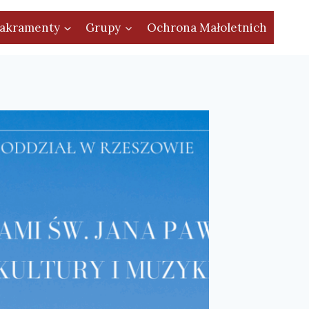
akramenty
Grupy
Ochrona Małoletnich