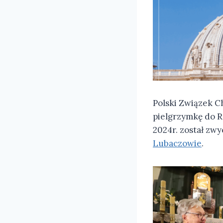
Polski Związek C
pielgrzymkę do R
2024r. został zw
Lubaczowie
.