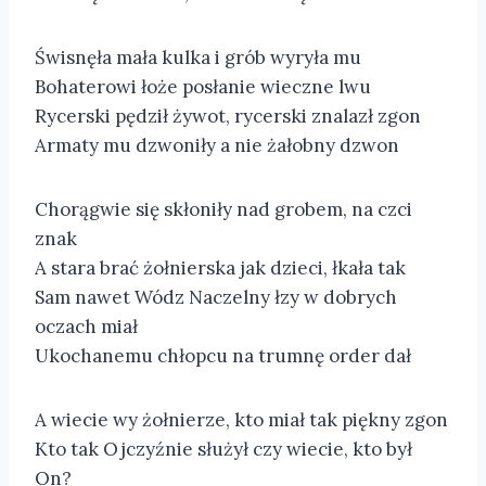
Świsnęła mała kulka i grób wyryła mu
Bohaterowi łoże posłanie wieczne lwu
Rycerski pędził żywot, rycerski znalazł zgon
Armaty mu dzwoniły a nie żałobny dzwon
Chorągwie się skłoniły nad grobem, na czci
znak
A stara brać żołnierska jak dzieci, łkała tak
Sam nawet Wódz Naczelny łzy w dobrych
oczach miał
Ukochanemu chłopcu na trumnę order dał
A wiecie wy żołnierze, kto miał tak piękny zgon
Kto tak Ojczyźnie służył czy wiecie, kto był
On?