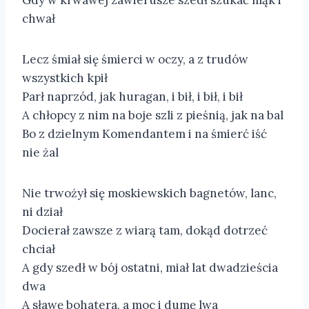
chwał
Lecz śmiał się śmierci w oczy, a z trudów
wszystkich kpił
Parł naprzód, jak huragan, i bił, i bił, i bił
A chłopcy z nim na boje szli z pieśnią, jak na bal
Bo z dzielnym Komendantem i na śmierć iść
nie żal
Nie trwożył się moskiewskich bagnetów, lanc,
ni dział
Docierał zawsze z wiarą tam, dokąd dotrzeć
chciał
A gdy szedł w bój ostatni, miał lat dwadzieścia
dwa
A sławę bohatera, a moc i dumę lwa