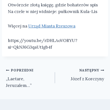
Otwórzcie złotą księgę, gdzie bohaterów spis
Na czele w niej widnieje: pułkownik Kula-Lis
Więcej na
Urząd Miasta Rzeszowa
https://youtu.be/rDHLAoVORYU?
si=QkNJ6G3qaUt1gb4f
Nawigacja
POPRZEDNI
NASTĘPNY
„Laetare,
Józef z Korczyny
wpisu
Jeruzalem…”