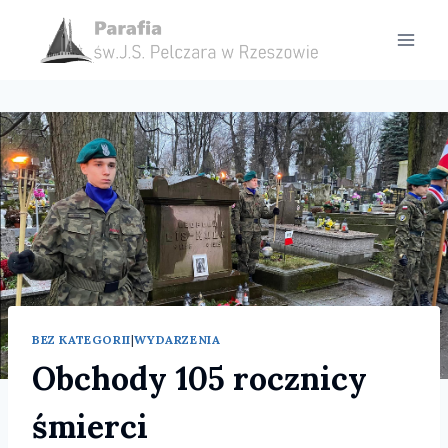
Przejdź
do
treści
BEZ KATEGORII
|
WYDARZENIA
Obchody 105 rocznicy
śmierci