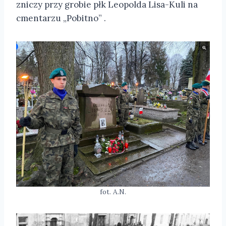
zniczy przy grobie płk Leopolda Lisa-Kuli na
cmentarzu „Pobitno” .
fot. A.N.