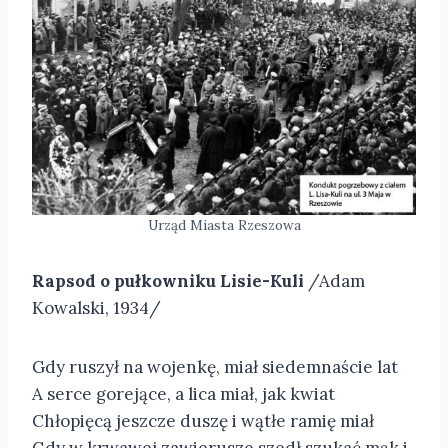
Urząd Miasta Rzeszowa
Rapsod o pułkowniku Lisie-Kuli
/Adam
Kowalski, 1934/
Gdy ruszył na wojenkę, miał siedemnaście lat
A serce gorejące, a lica miał, jak kwiat
Chłopięcą jeszcze duszę i wątłe ramię miał
Gdy w krwawej zawierusze szedł szukać mąk i