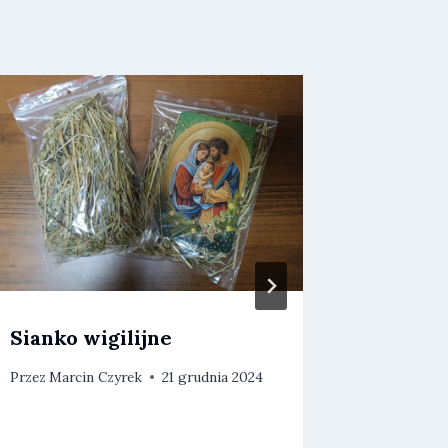
Sianko wigilijne
„Bóg si
Przez
Marcin Czyrek
21 grudnia 2024
Przez
Marc