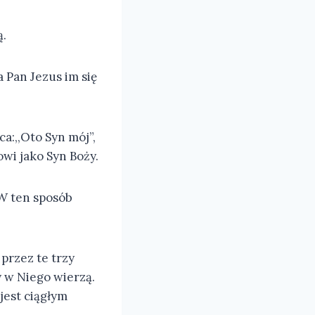
ą.
 Pan Jezus im się
a:,,Oto Syn mój”,
owi jako Syn Boży.
 W ten sposób
przez te trzy
y w Niego wierzą.
 jest ciągłym