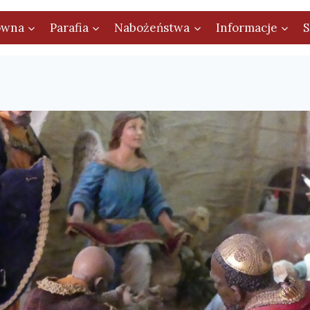
ówna
Parafia
Nabożeństwa
Informacje
S