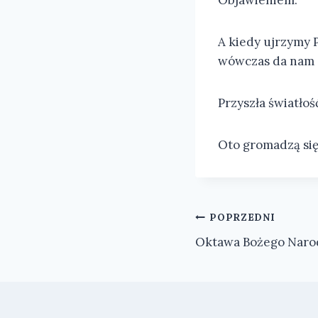
A kiedy ujrzymy 
wówczas da nam s
Przyszła światłoś
Oto gromadzą się 
Nawigacja
POPRZEDNI
Oktawa Bożego Naro
wpisu