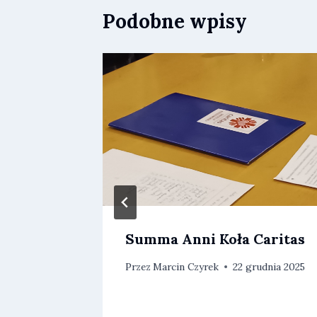
Podobne wpisy
a
Summa Anni Koła Caritas
 –
Przez
Marcin Czyrek
22 grudnia 2025
itwie
ietnia 2025