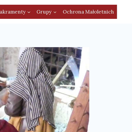
akramenty
Grupy
Ochrona Małoletnich