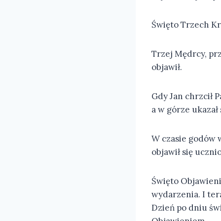
Święto Trzech Kró
Trzej Mędrcy, prz
objawił.
Gdy Jan chrzcił P
a w górze ukazał 
W czasie godów w
objawił się uczn
Święto Objawieni
wydarzenia. I te
Dzień po dniu świ
Objawieniem.