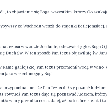
li, to objawienie się Boga, wszystkim, którzy Go szukaj
ybywszy ze Wschodu weszli do stajenki Betlejemskiej, a
ana Jezusa w wodzie Jordanie, odezwał się głos Boga Ojc
się Duch Św. W ten sposób Pan Jezus objawił się św. Jan
 Kanie galilejskiej Pan Jezus przemienił wodę w wino.
iom jako wszechmogący Bóg.
a przypomina nam, że Pan Jezus dał się poznać ludziom 
raz również Pan Jezus daje się poznawać ludziom, którz
atło wiary przenika coraz dalej, aż po krańce ziemi: i to