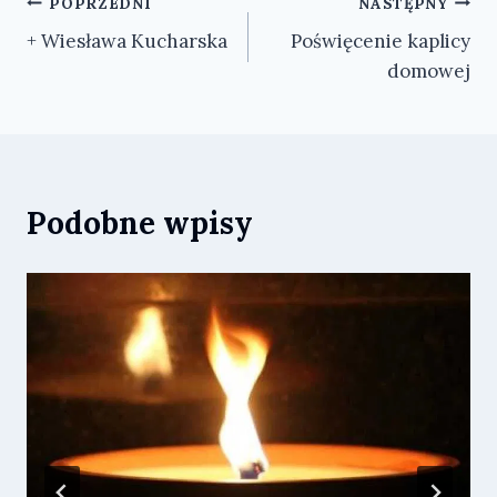
Nawigacja
POPRZEDNI
NASTĘPNY
+ Wiesława Kucharska
Poświęcenie kaplicy
wpisu
domowej
Podobne wpisy