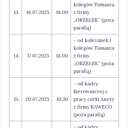
kolegów Tomasza
13.
16.07.2025
18.00
z firmy
„ORZEŁEK” (poza
parafią)
– od koleżanek i
kolegów Tomasza
14.
17.07.2025
18.00
z firmy
„ORZEŁEK” (poza
parafią)
– od kadry
kierowniczej z
15.
20.07.2025
10.30
pracy córki Anety
z firmy RAWECO
(poza parafią)
– od kadry