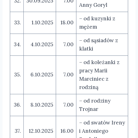
32.
30.09.2025
7.00
Anny Goryl
– od kuzynki z
33.
1.10.2025
18.00
mężem
– od sąsiadów z
34.
4.10.2025
7.00
klatki
– od koleżanki z
pracy Marii
35.
6.10.2025
7.00
Marciniec z
rodziną
– od rodziny
36.
8.10.2025
7.00
Trojnar
– od swatów Ireny
37.
12.10.2025
16.00
i Antoniego