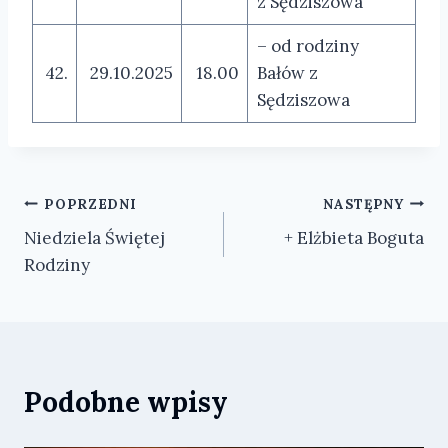
z Sędziszowa
– od rodziny
42.
29.10.2025
18.00
Bałów z
Sędziszowa
Nawigacja
POPRZEDNI
NASTĘPNY
Niedziela Świętej
+ Elżbieta Boguta
wpisu
Rodziny
Podobne wpisy