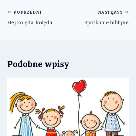
Nawigacja
POPRZEDNI
NASTĘPNY
Hej kolęda, kolęda.
Spotkanie biblijne
wpisu
Podobne wpisy