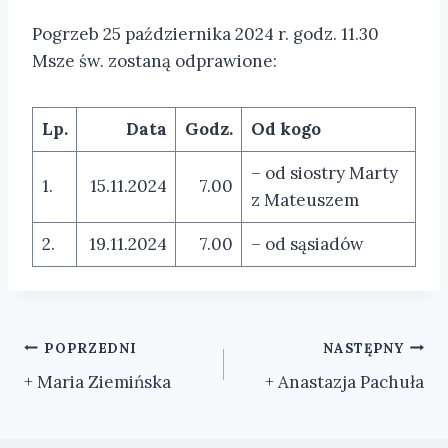
Pogrzeb 25 października 2024 r. godz. 11.30
Msze św. zostaną odprawione:
Lp.
Data
Godz.
Od kogo
– od siostry Marty
1.
15.11.2024
7.00
z Mateuszem
2.
19.11.2024
7.00
– od sąsiadów
Nawigacja
POPRZEDNI
NASTĘPNY
+ Maria Ziemińska
+ Anastazja Pachuła
wpisu