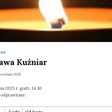
BIE
ława Kuźniar
września 2025
a 2025 r. godz. 14.30
 odprawione:
Godz.
Od kogo