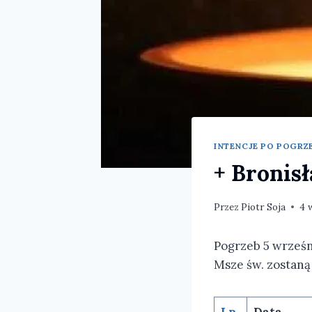
INTENCJE PO POGRZE
+ Bronis
Przez
Piotr Soja
4 
Pogrzeb 5 wrześni
Msze św. zostaną
Lp.
Data