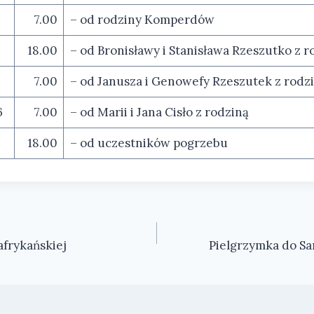
7.00
– od rodziny Komperdów
18.00
– od Bronisławy i Stanisława Rzeszutko z r
6
7.00
– od Janusza i Genowefy Rzeszutek z rodz
6
7.00
– od Marii i Jana Cisło z rodziną
18.00
– od uczestników pogrzebu
afrykańskiej
Pielgrzymka do S