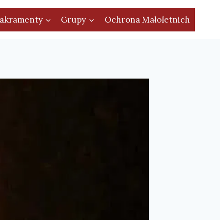
akramenty
Grupy
Ochrona Małoletnich