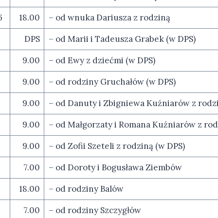
6
18.00
– od wnuka Dariusza z rodziną
5
DPS
– od Marii i Tadeusza Grabek (w DPS)
9.00
– od Ewy z dziećmi (w DPS)
9.00
– od rodziny Gruchałów (w DPS)
9.00
– od Danuty i Zbigniewa Kuźniarów z rodz
9.00
– od Małgorzaty i Romana Kuźniarów z rod
9.00
– od Zofii Szeteli z rodziną (w DPS)
7.00
– od Doroty i Bogusława Ziembów
18.00
– od rodziny Balów
6
7.00
– od rodziny Szczygłów