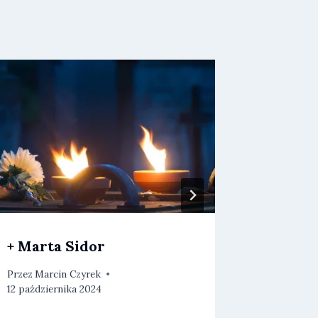
+ Marta Sidor
+ Danu
Przez
Marcin Czyrek
Przez
Piotr
12 października 2024