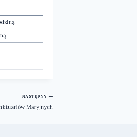
odziną
iną
NASTĘPNY
anktuariów Maryjnych