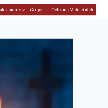
akramenty
Grupy
Ochrona Małoletnich