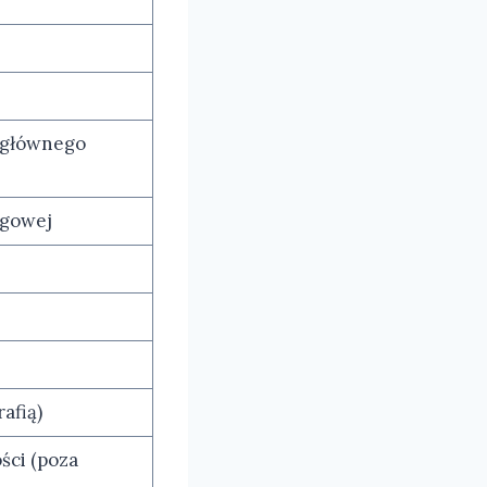
 głównego
rgowej
afią)
ści (poza