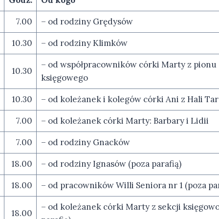
7.00
– od rodziny Grędysów
10.30
– od rodziny Klimków
– od współpracowników córki Marty z pionu
10.30
księgowego
10.30
– od koleżanek i kolegów córki Ani z Hali Ta
7.00
– od koleżanek córki Marty: Barbary i Lidii
7.00
– od rodziny Gnacków
18.00
– od rodziny Ignasów (poza parafią)
18.00
– od pracowników Willi Seniora nr 1 (poza par
– od koleżanek córki Marty z sekcji księgowo
18.00