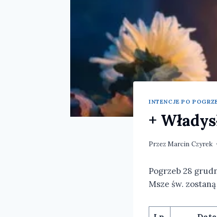
INTENCJE PO POGRZE
+ Władys
Przez
Marcin Czyrek
Pogrzeb 28 grudni
Msze św. zostaną
Lp.
Data