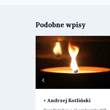
Podobne wpisy
+ Andrzej Kotliński
erwca 2025
Przez
Piotr Soja
24 października 2025