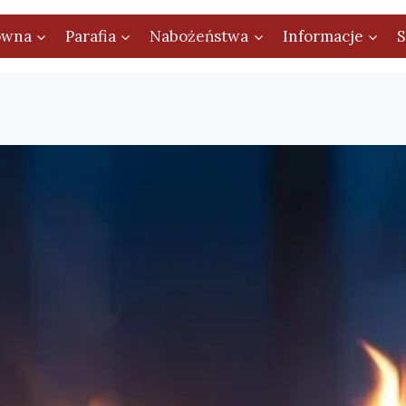
ówna
Parafia
Nabożeństwa
Informacje
S