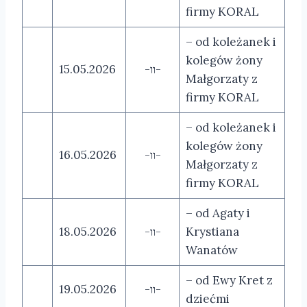
firmy KORAL
– od koleżanek i
kolegów żony
15.05.2026
-װ-
Małgorzaty z
firmy KORAL
– od koleżanek i
kolegów żony
16.05.2026
-װ-
Małgorzaty z
firmy KORAL
– od Agaty i
18.05.2026
-װ-
Krystiana
Wanatów
– od Ewy Kret z
19.05.2026
-װ-
dziećmi