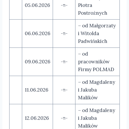
05.06.2026
-װ-
Piotra
Postrożnych
– od Małgorzaty
06.06.2026
-װ-
i Witolda
Padwińskich
– od
09.06.2026
-װ-
pracowników
Firmy POLMAD
– od Magdaleny
11.06.2026
-װ-
i Jakuba
Malików
– od Magdaleny
12.06.2026
-װ-
i Jakuba
Malików