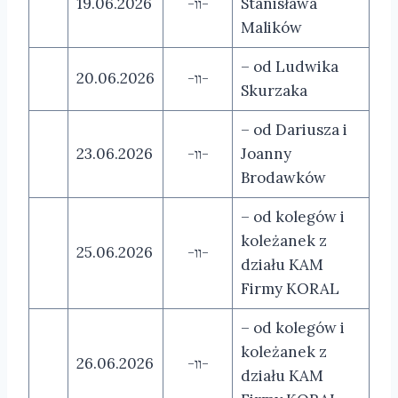
19.06.2026
-װ-
Stanisława
Malików
– od Ludwika
20.06.2026
-װ-
Skurzaka
– od Dariusza i
23.06.2026
-װ-
Joanny
Brodawków
– od kolegów i
koleżanek z
25.06.2026
-װ-
działu KAM
Firmy KORAL
– od kolegów i
koleżanek z
26.06.2026
-װ-
działu KAM