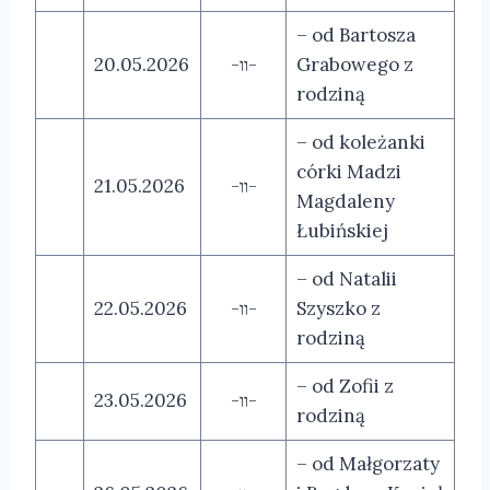
– od Bartosza
20.05.2026
-װ-
Grabowego z
rodziną
– od koleżanki
córki Madzi
21.05.2026
-װ-
Magdaleny
Łubińskiej
– od Natalii
22.05.2026
-װ-
Szyszko z
rodziną
– od Zofii z
23.05.2026
-װ-
rodziną
– od Małgorzaty