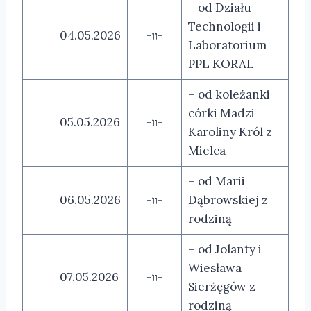
– od Działu
Technologii i
04.05.2026
-װ-
Laboratorium
PPL KORAL
– od koleżanki
córki Madzi
05.05.2026
-װ-
Karoliny Król z
Mielca
– od Marii
06.05.2026
-װ-
Dąbrowskiej z
rodziną
– od Jolanty i
Wiesława
07.05.2026
-װ-
Sierżęgów z
rodziną