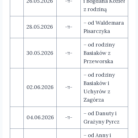
26.05.2026
-װ-
i Bogdana Kozieł
z rodziną
– od Waldemara
28.05.2026
-װ-
Pisarczyka
– od rodziny
30.05.2026
-װ-
Basiaków z
Przeworska
– od rodziny
Basiaków i
02.06.2026
-װ-
Uchyrów z
Zagórza
– od Danuty i
04.06.2026
-װ-
Grażyny Pyrcz
– od Anny i