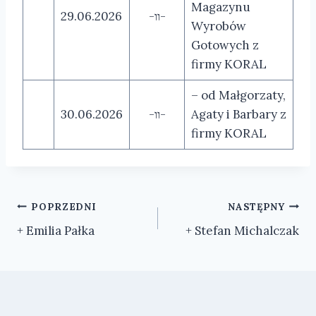
Magazynu
29.06.2026
-װ-
Wyrobów
Gotowych z
firmy KORAL
– od Małgorzaty,
30.06.2026
-װ-
Agaty i Barbary z
firmy KORAL
Nawigacja
POPRZEDNI
NASTĘPNY
+ Emilia Pałka
+ Stefan Michalczak
wpisu