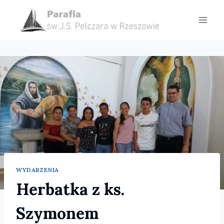
Przejdź
do
treści
WYDARZENIA
Herbatka z ks.
Szymonem