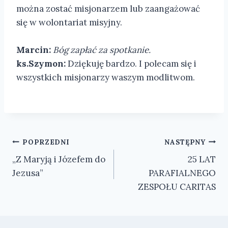
można zostać misjonarzem lub zaangażować
się w wolontariat misyjny.
Marcin:
Bóg zapłać za spotkanie.
ks.Szymon:
Dziękuję bardzo. I polecam się i
wszystkich misjonarzy waszym modlitwom.
Nawigacja
POPRZEDNI
NASTĘPNY
„Z Maryją i Józefem do
25 LAT
wpisu
Jezusa”
PARAFIALNEGO
ZESPOŁU CARITAS