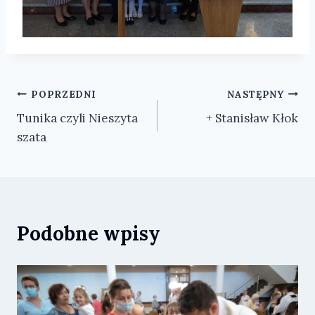
Nawigacja
POPRZEDNI
NASTĘPNY
Tunika czyli Nieszyta
+ Stanisław Kłok
wpisu
szata
Podobne wpisy