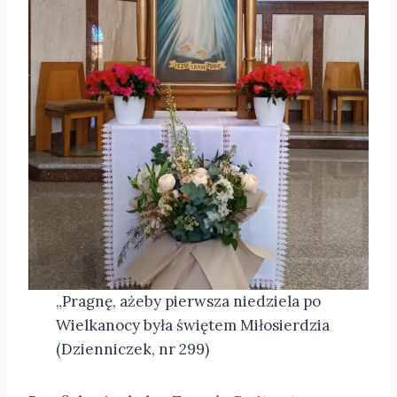
„Pragnę, ażeby pierwsza niedziela po
Wielkanocy była świętem Miłosierdzia
(Dzienniczek, nr 299)