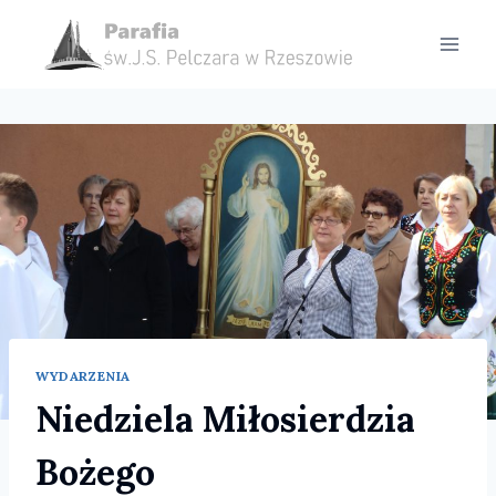
Przejdź
do
treści
WYDARZENIA
Niedziela Miłosierdzia
Bożego