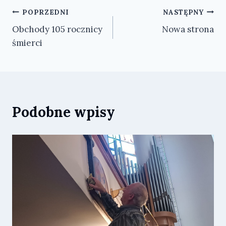
Nawigacja
POPRZEDNI
NASTĘPNY
Obchody 105 rocznicy
Nowa strona
wpisu
śmierci
Podobne wpisy