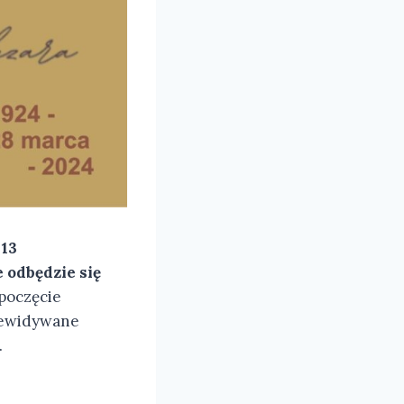
 13
 odbędzie się
poczęcie
rzewidywane
.