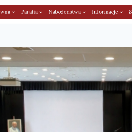
ówna
Parafia
Nabożeństwa
Informacje
S