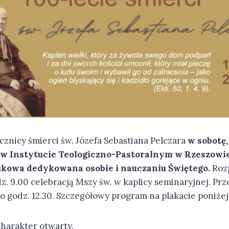
ocznicy śmierci św. Józefa Sebastiana Pelczara
w sobotę,
. w Instytucie Teologiczno-Pastoralnym w Rzeszowie
kowa dedykowana osobie i nauczaniu Świętego.
Roz
dz. 9.00 celebracją Mszy św. w kaplicy seminaryjnej. P
o godz. 12.30. Szczegółowy program na plakacie poniżej
harakter otwarty.