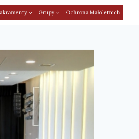
akramenty
Grupy
Ochrona Małoletnich