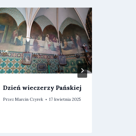
Dzień wieczerzy Pańskiej
Niedzie
Rezure
Przez
Marcin Czyrek
17 kwietnia 2025
Przez
Marc
20 kwietni