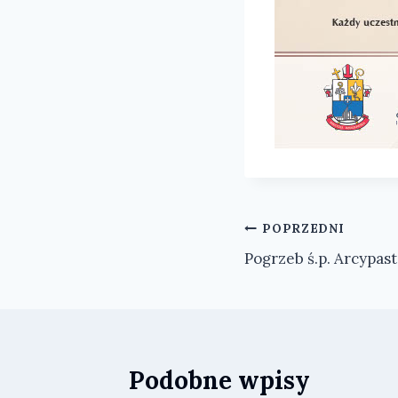
Nawigacja
POPRZEDNI
Pogrzeb ś.p. Arcypas
wpisu
Podobne wpisy