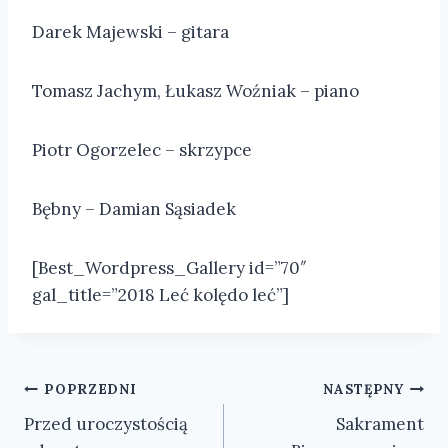
Darek Majewski – gitara
Tomasz Jachym, Łukasz Woźniak – piano
Piotr Ogorzelec – skrzypce
Bębny – Damian Sąsiadek
[Best_Wordpress_Gallery id=”70″
gal_title=”2018 Leć kolędo leć”]
Nawigacja
POPRZEDNI
NASTĘPNY
Przed uroczystością
Sakrament
wpisu