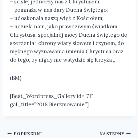
– ściślej jednoczy nas z Chrystusem;
– pomnaża w nas dary Ducha Świętego;
– udoskonala naszą więź z Kościołem;
– udziela nam, jako prawdziwym świadkom
Chrystusa, specjalnej mocy Ducha Świętego do
szerzenia i obrony wiary słowem i czynem, do
mężnego wyznawania imienia Chrystusa oraz
do tego, by nigdy nie wstydzić się Krzyża „
(BM)
[Best_Wordpress_Gallery id=”71″
gal_title=”2018 Bierzmowanie”]
Nawigacja
POPRZEDNI
NASTĘPNY