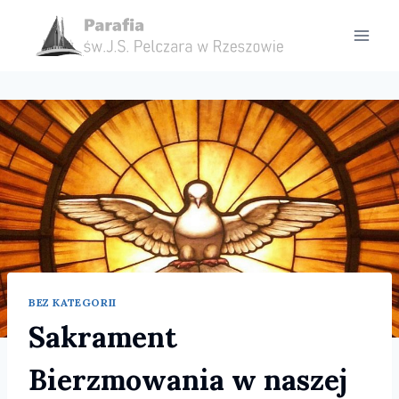
Przejdź
do
treści
BEZ KATEGORII
Sakrament
Bierzmowania w naszej