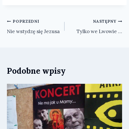
Nawigacja
POPRZEDNI
NASTĘPNY
Nie wstydzę się Jezusa
Tylko we Lwowie …
wpisu
Podobne wpisy