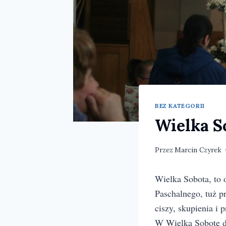
BEZ KATEGORII
Wielka S
Przez
Marcin Czyrek
Wielka Sobota, to o
Paschalnego, tuż p
ciszy, skupienia i
W Wielką Sobotę d