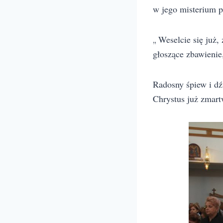
w jego misterium 
Weselcie się już,
„
głoszące zbawienie
Radosny śpiew i d
Chrystus już zmart