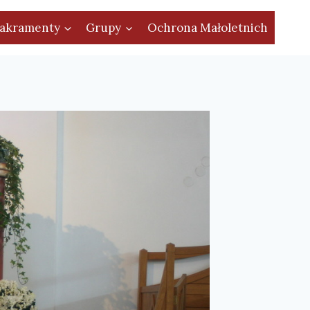
akramenty
Grupy
Ochrona Małoletnich