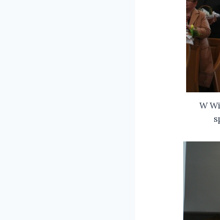
W Wi
s