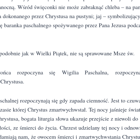
anocną. Wśród święconki nie może zabraknąć chleba – na p
 dokonanego przez Chrystusa na pustyni; jaj – symbolizujący
ę baranka paschalnego spożywanego przez Pana Jezusa podcza
podobnie jak w Wielki Piątek, nie są sprawowane Msze św.
ońca rozpoczyna się Wigilia Paschalna, rozpoczyna
Chrystusa.
schalnej rozpoczynają się gdy zapada ciemność. Jest to czuw
zasie której Chrystus zmartwychwstał. Tej nocy jaśnieje świa
ystusa, bogata liturgia słowa ukazuje przejście z niewoli do
ości, ze śmierci do życia. Chrzest udzielany tej nocy i odnow
damiają nam, że owocem śmierci i zmartwychwstania Chrystus