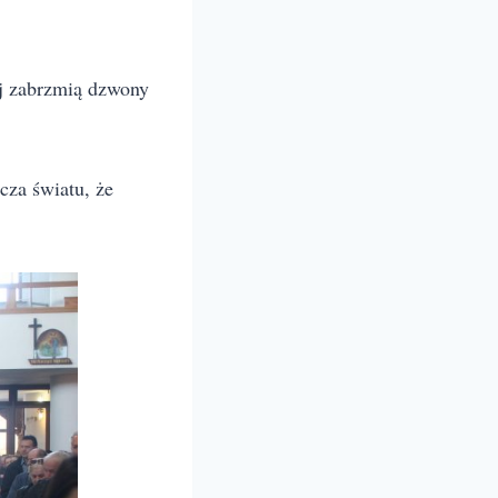
aj zabrzmią dzwony
za światu, że