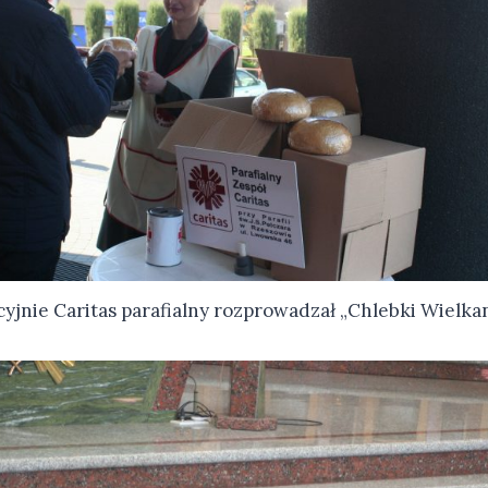
yjnie Caritas parafialny rozprowadzał „Chlebki Wielk