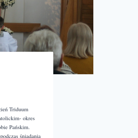
dzień Triduum
tolickim- okres
obie Pańskim.
podczas śniadania