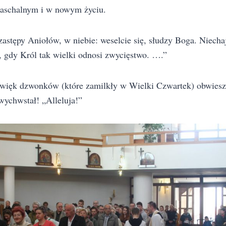
paschalnym i w nowym życiu.
 zastępy Aniołów, w niebie: weselcie się, słudzy Boga. Niech
, gdy Król tak wielki odnosi zwycięstwo. ….”
źwięk dzwonków (które zamilkły w Wielki Czwartek) obwieszc
wychwstał! „Alleluja!”