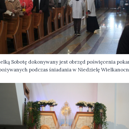
elką Sobotę dokonywany jest obrzęd poświęcenia pok
pożywanych podczas śniadania w Niedzielę Wielkanocn