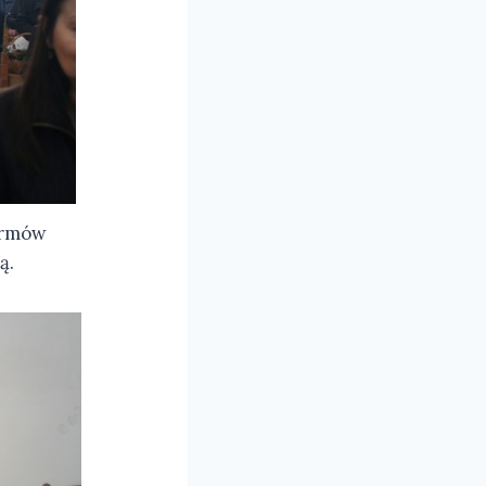
armów
ą.