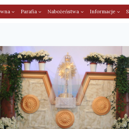
ówna
Parafia
Nabożeństwa
Informacje
S