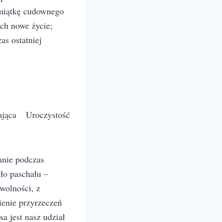
amiątkę cudownego
ch nowe życie;
s ostatniej
jąca Uroczystość
anie podczas
tło paschału –
 wolności, z
ienie przyrzeczeń
a jest nasz udział