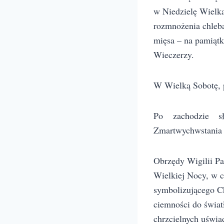
w Niedzielę Wielk
rozmnożenia chleba
mięsa – na pamiątk
Wieczerzy.
W Wielką Sobotę, 
Po zachodzie sł
Zmartwychwstania 
Obrzędy Wigilii Pa
Wielkiej Nocy, w c
symbolizującego Chr
ciemności do światł
chrzcielnych uświa