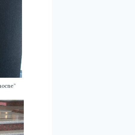
anocne”