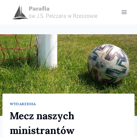
Przejdź
do
treści
WYDARZENIA
Mecz naszych
ministrantów