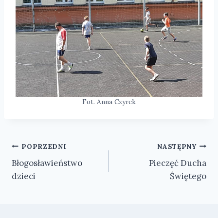
Fot. Anna Czyrek
Nawigacja
POPRZEDNI
NASTĘPNY
Błogosławieństwo
Pieczęć Ducha
wpisu
dzieci
Świętego