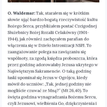
O. Waldemar:
Tak, starałem się w krótkim
słowie ująć bardzo bogatą rzeczywistość kultu
Bożego Serca, przybliżałem postać Czcigodnej
Służebnicy Bożej Rozalii Celakówny (1901-
1944), jak również zachęcałem parafian do
włączenia się w Dzieło Intronizacji NSPJ. To
zaangażowanie polega na zawiązaniu się
wspólnoty, za zgodą księdza proboszcza, która
przez godzinę adorowałaby Jezusa ukrytego w
Najświętszym Sakramencie. O taką godzinę
łaski upominał się Jezus w Ogrójcu, kiedy
mówił do uczniów: „Tak, jednej godziny nie
mogliście czuwać ze Mną?” (Mt 26,40). To
święta godzina wynagradzania Bożemu Sercu,
czyli Jezusowi, wielbienia Go, dziękczynienia i