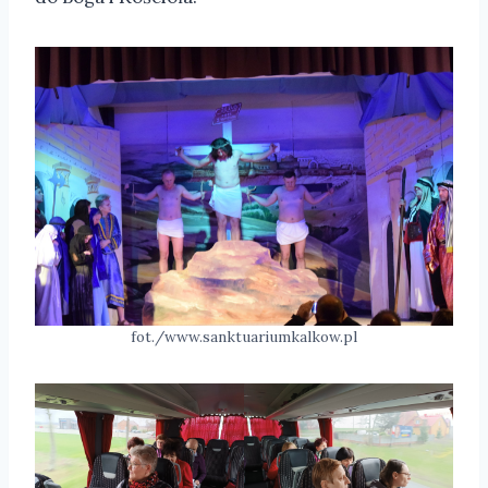
fot./www.sanktuariumkalkow.pl