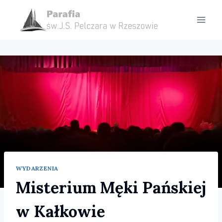
Przejdź
do
treści
WYDARZENIA
Misterium Męki Pańskiej
w Kałkowie