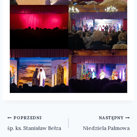
Nawigacja
POPRZEDNI
NASTĘPNY
śp. ks. Stanisław Bełza
Niedziela Palmowa
wpisu