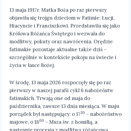
13 maja 1917r. Matka Boża po raz pierwszy
objawiła się trojgu dzieciom w Fatimie: Łucji,
Hiacyncie i Franciszkowi. Przedstawiła się jako
Królowa Różańca Świętego i wezwała do
modlitwy, pokuty oraz nawrócenia. Orędzie
fatimskie pozostaje aktualne także dziś –
szczególnie w kontekście pokoju na świecie i
życia w łasce Bożej.
W środę, 13 maja 2026 rozpoczęły się po raz
pierwszy w naszej parafii cykl 6 nabożeństw
fatimskich. Trwają one od maja do
października, zawsze 13 dnia miesiąca. W maju
30
porządek był następujący: o 17
– nabożeństwo
00
majowe, o 18
– Msza św. z homilią, a
następnie procesja z modlitwą różańcową