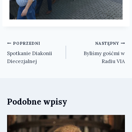
Nawigacja
POPRZEDNI
NASTĘPNY
Spotkanie Diakonii
Byliśmy gośćmi w
wpisu
Diecezjalnej
Radiu VIA
Podobne wpisy