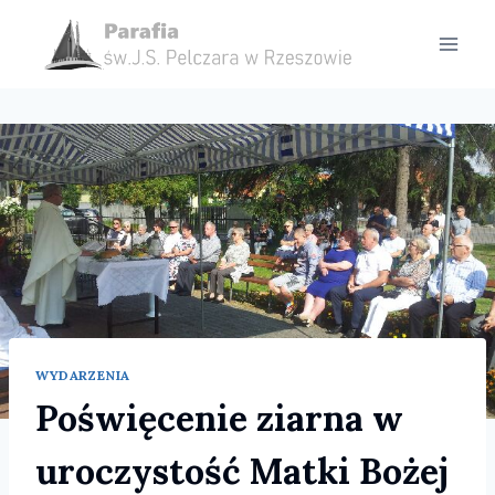
Przejdź
do
treści
WYDARZENIA
Poświęcenie ziarna w
uroczystość Matki Bożej