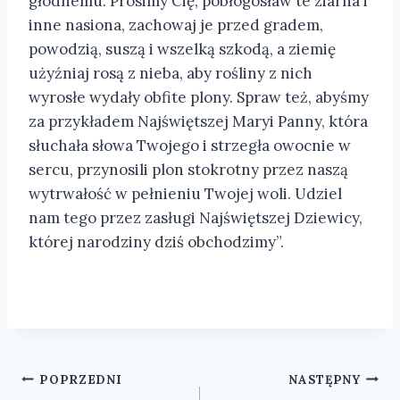
głodnemu. Prosimy Cię, pobłogosław te ziarna i
inne nasiona, zachowaj je przed gradem,
powodzią, suszą i wszelką szkodą, a ziemię
użyźniaj rosą z nieba, aby rośliny z nich
wyrosłe wydały obfite plony. Spraw też, abyśmy
za przykładem Najświętszej Maryi Panny, która
słuchała słowa Twojego i strzegła owocnie w
sercu, przynosili plon stokrotny przez naszą
wytrwałość w pełnieniu Twojej woli. Udziel
nam tego przez zasługi Najświętszej Dziewicy,
której narodziny dziś obchodzimy”.
Nawigacja
POPRZEDNI
NASTĘPNY