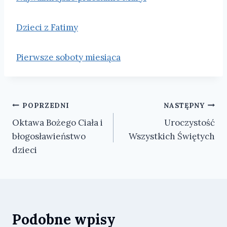
Dzieci z Fatimy
Pierwsze soboty miesiąca
Nawigacja
POPRZEDNI
NASTĘPNY
Oktawa Bożego Ciała i
Uroczystość
wpisu
błogosławieństwo
Wszystkich Świętych
dzieci
Podobne wpisy