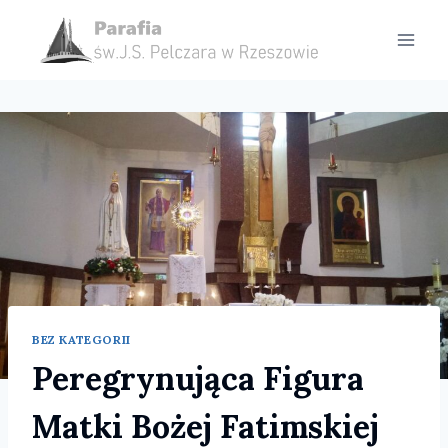
Przejdź
do
treści
BEZ KATEGORII
Peregrynująca Figura
Matki Bożej Fatimskiej