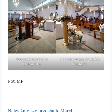
Sobotnia wieczorna
z peregrynującą figurą MB
Eucharystia
Fatimską
Fot. MP
_______________
Najważniejsze przesłanie Maryi